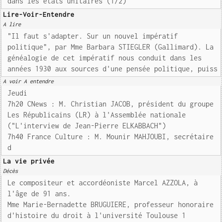
dans les états unitaires (1/2)
Lire-Voir-Entendre
A lire
"Il faut s'adapter. Sur un nouvel impératif
politique", par Mme Barbara STIEGLER (Gallimard). La
généalogie de cet impératif nous conduit dans les
années 1930 aux sources d'une pensée politique, puiss
A voir A entendre
Jeudi
7h20 CNews : M. Christian JACOB, président du groupe
Les Républicains (LR) à l'Assemblée nationale
("L'interview de Jean-Pierre ELKABBACH")
7h40 France Culture : M. Mounir MAHJOUBI, secrétaire
d
La vie privée
Décès
Le compositeur et accordéoniste Marcel AZZOLA, à
l'âge de 91 ans.
Mme Marie-Bernadette BRUGUIERE, professeur honoraire
d'histoire du droit à l'université Toulouse 1