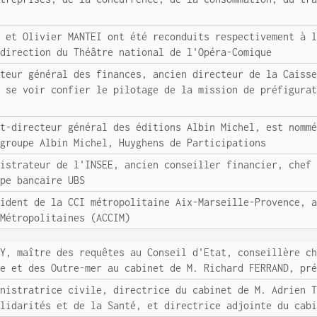
U et Olivier MANTEI ont été reconduits respectivement à 
 direction du Théâtre national de l'Opéra-Comique
cteur général des finances, ancien directeur de la Caiss
a se voir confier le pilotage de la mission de préfigura
nt-directeur général des éditions Albin Michel, est nomm
 groupe Albin Michel, Huyghens de Participations
nistrateur de l'INSEE, ancien conseiller financier, chef
upe bancaire UBS
sident de la CCI métropolitaine Aix-Marseille-Provence, 
 Métropolitaines (ACCIM)
AY, maître des requêtes au Conseil d'Etat, conseillère c
se et des Outre-mer au cabinet de M. Richard FERRAND, pr
inistratrice civile, directrice du cabinet de M. Adrien 
olidarités et de la Santé, et directrice adjointe du cab