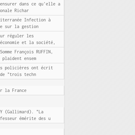
censurer dans ce qu'elle a
ionale Richar
diterranée Infection à
le sur la gestion
our réguler les
'économie et la société,
 Somme François RUFFIN,
, plaident ensem
es policières ont écrit
 de "trois techn
ur la France
EY (Gallimard). "La
ofesseur émérite des u