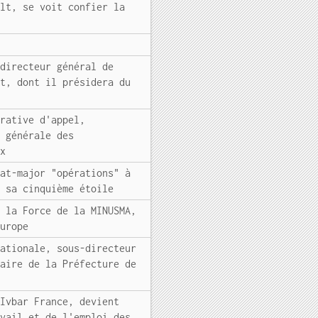
ult, se voit confier la
 directeur général de
st, dont il présidera du
trative d'appel,
n générale des
ux
tat-major "opérations" à
t sa cinquième étoile
e la Force de la MINUSMA,
Europe
nationale, sous-directeur
iaire de la Préfecture de
'Ivbar France, devient
avail et de l'emploi des