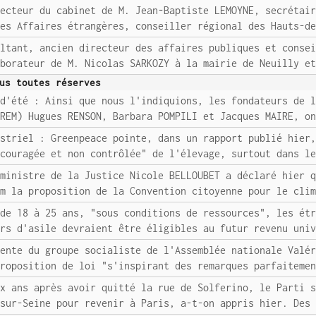
recteur du cabinet de M. Jean-Baptiste LEMOYNE, secrétai
des Affaires étrangères, conseiller régional des Hauts-d
ultant, ancien directeur des affaires publiques et conse
aborateur de M. Nicolas SARKOZY à la mairie de Neuilly e
us toutes réserves
 d'été : Ainsi que nous l'indiquions, les fondateurs de 
(REM) Hugues RENSON, Barbara POMPILI et Jacques MAIRE, o
ustriel : Greenpeace pointe, dans un rapport publié hier
ncouragée et non contrôlée" de l'élevage, surtout dans l
 ministre de la Justice Nicole BELLOUBET a déclaré hier 
um la proposition de la Convention citoyenne pour le cli
 de 18 à 25 ans, "sous conditions de ressources", les ét
urs d'asile devraient être éligibles au futur revenu uni
dente du groupe socialiste de l'Assemblée nationale Valé
proposition de loi "s'inspirant des remarques parfaiteme
ux ans après avoir quitté la rue de Solferino, le Parti 
-sur-Seine pour revenir à Paris, a-t-on appris hier. Des