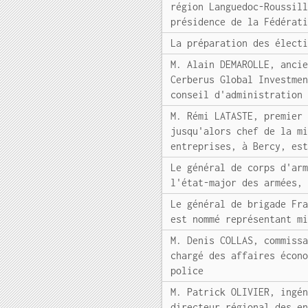
région Languedoc-Roussil
présidence de la Fédérat
La préparation des élect
M. Alain DEMAROLLE, anci
Cerberus Global Investme
conseil d'administration
M. Rémi LATASTE, premier
jusqu'alors chef de la m
entreprises, à Bercy, es
Le général de corps d'ar
l'état-major des armées,
Le général de brigade Fr
est nommé représentant m
M. Denis COLLAS, commiss
chargé des affaires écon
police
M. Patrick OLIVIER, ingé
directeur régional des e