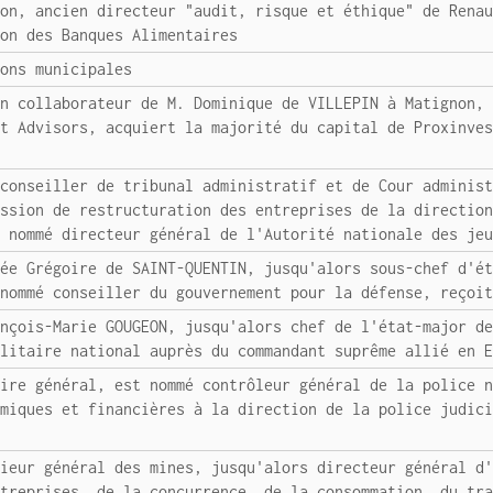
lon, ancien directeur "audit, risque et éthique" de Rena
ion des Banques Alimentaires
ions municipales
en collaborateur de M. Dominique de VILLEPIN à Matignon,
nt Advisors, acquiert la majorité du capital de Proxinve
 conseiller de tribunal administratif et de Cour adminis
ission de restructuration des entreprises de la directio
t nommé directeur général de l'Autorité nationale des je
mée Grégoire de SAINT-QUENTIN, jusqu'alors sous-chef d'é
 nommé conseiller du gouvernement pour la défense, reçoi
ançois-Marie GOUGEON, jusqu'alors chef de l'état-major d
ilitaire national auprès du commandant suprême allié en 
aire général, est nommé contrôleur général de la police 
omiques et financières à la direction de la police judic
nieur général des mines, jusqu'alors directeur général d
ntreprises, de la concurrence, de la consommation, du tr