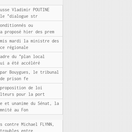
russe Vladimir POUTINE
 le "dialogue str
conditionnés ou
 a proposé hier des prem
omis mardi la ministre des
nce régionale
cadre du "plan local
qui a été accéléré
 par Bouygues, le tribunal
 de prison fe
 proposition de loi
ulteurs pour la port
me et unanime du Sénat, la
emnité au Fon
es contre Michael FLYNN,
 troubles entre