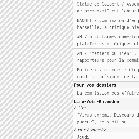
Statue de Colbert / Asse
de paradoxal" est "absur
RAOULT / commission d'en
Marseille, a critiqué hi
AN / plateformes numériq
plateformes numériques e
AN / "métiers du lien" :
rapporteurs pour la comm
Police / violences : Cin
mardi au président de la
Pour vos dossiers
La commission des Affair
Lire-Voir-Entendre
A lire
"Virus ennemi. Discours 
guerre", nous dit-on. Et
A voir A entendre
Jeudi