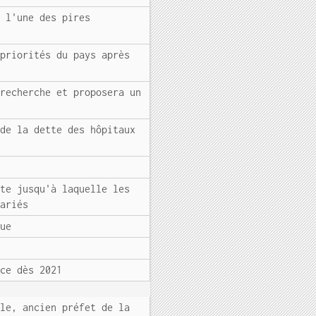
e l'une des pires
 priorités du pays après
 recherche et proposera un
 de la dette des hôpitaux
ate jusqu'à laquelle les
lariés
que
nce dès 2021
ale, ancien préfet de la