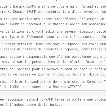
ésident Barack OBAMA a affirmé croire qu'un "grand sursa
ttre M. Donald TRUMP en novembre, lors d'une levée de fo
es troupes américaines seront transférées d'Allemagne en
onald TRUMP en recevant à la Maison-Blanche son homologu
ays de la zone euro vont subir une sévère récession cett
a paralysie de l'économie pour contenir la pandémie de C
: L'administration Trump envisage d'imposer des taxes pu
milliards de dollars de produits européens, dont françai
rance estime indispensable que l'Union européenne ouvre 
s naïveté sur les perspectives de la relation future de 
 tribunal spécial pour le Kosovo a inculpé hier Le prési
nité et de crimes de guerre, y compris meurtre, disparit
présenté hier la candidature de sa ministre du Commerce 
al de l'OMC, pour succéder à Roberto AZEVEDO.
lée nationale Richard FERRAND ferme la porte à une prolo
les à l'indépendance de la justice