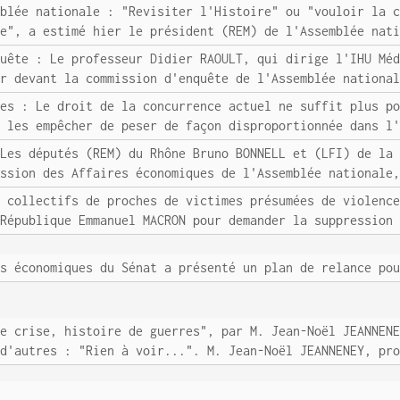
mblée nationale : "Revisiter l'Histoire" ou "vouloir la 
de", a estimé hier le président (REM) de l'Assemblée nat
quête : Le professeur Didier RAOULT, qui dirige l'IHU Mé
er devant la commission d'enquête de l'Assemblée nationa
ues : Le droit de la concurrence actuel ne suffit plus p
t les empêcher de peser de façon disproportionnée dans l
 Les députés (REM) du Rhône Bruno BONNELL et (LFI) de la
ission des Affaires économiques de l'Assemblée nationale
q collectifs de proches de victimes présumées de violenc
 République Emmanuel MACRON pour demander la suppression
es économiques du Sénat a présenté un plan de relance po
de crise, histoire de guerres", par M. Jean-Noël JEANNEN
 d'autres : "Rien à voir...". M. Jean-Noël JEANNENEY, pr