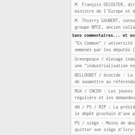
M. François DECOSTER, di
ministre de l'Europe et 
M. Thierry GAUBERT, cons
groupe BPCE, ancien coll
Sans commentaires... et so
"En Commun" / université
emmenés par les députés 
Greenpeace / élevage ind
une "industrialisation e
BELLOUBET / écocide : La
de soumettre au référend
RUA / CNCDH : Les jeunes
régulière et les demande
AN / PS / RIP : La prési
le dépôt prochain d'une 
PS / siège : Moins de de
quitter son siège d'Ivry