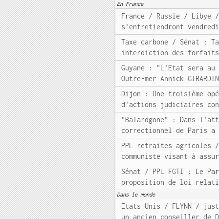
En France
France / Russie / Libye 
s'entretiendront vendred
Taxe carbone / Sénat : T
interdiction des forfait
Guyane : "L'Etat sera au
Outre-mer Annick GIRARDI
Dijon : Une troisième op
d'actions judiciaires co
"Balardgone" : Dans l'at
correctionnel de Paris a
PPL retraites agricoles 
communiste visant à assu
Sénat / PPL FGTI : Le Pa
proposition de loi relat
Dans le monde
Etats-Unis / FLYNN / jus
un ancien conseiller de 