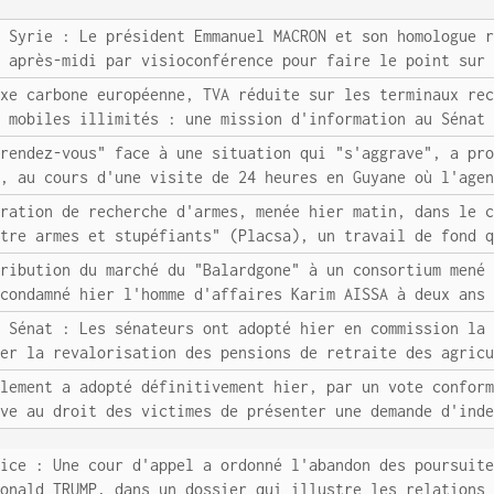
/ Syrie : Le président Emmanuel MACRON et son homologue 
i après-midi par visioconférence pour faire le point sur
axe carbone européenne, TVA réduite sur les terminaux re
s mobiles illimités : une mission d'information au Sénat
 rendez-vous" face à une situation qui "s'aggrave", a pr
N, au cours d'une visite de 24 heures en Guyane où l'age
ération de recherche d'armes, menée hier matin, dans le 
ntre armes et stupéfiants" (Placsa), un travail de fond 
tribution du marché du "Balardgone" à un consortium mené
 condamné hier l'homme d'affaires Karim AISSA à deux ans
/ Sénat : Les sénateurs ont adopté hier en commission la
rer la revalorisation des pensions de retraite des agric
rlement a adopté définitivement hier, par un vote confor
ive au droit des victimes de présenter une demande d'ind
tice : Une cour d'appel a ordonné l'abandon des poursuit
Donald TRUMP, dans un dossier qui illustre les relations