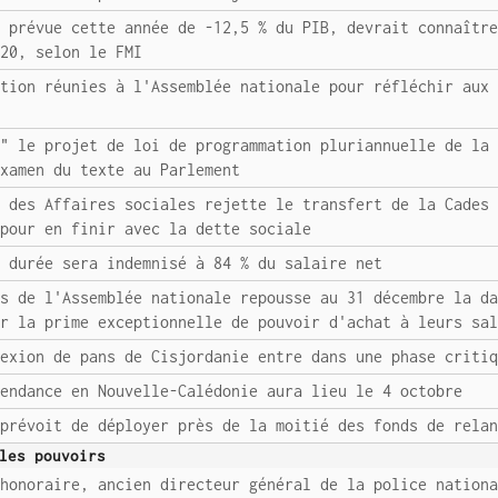
e prévue cette année de -12,5 % du PIB, devrait connaîtr
020, selon le FMI
ation réunies à l'Assemblée nationale pour réfléchir aux
t" le projet de loi de programmation pluriannuelle de la
examen du texte au Parlement
e des Affaires sociales rejette le transfert de la Cades
 pour en finir avec la dette sociale
e durée sera indemnisé à 84 % du salaire net
es de l'Assemblée nationale repousse au 31 décembre la d
er la prime exceptionnelle de pouvoir d'achat à leurs sa
nexion de pans de Cisjordanie entre dans une phase criti
pendance en Nouvelle-Calédonie aura lieu le 4 octobre
 prévoit de déployer près de la moitié des fonds de rela
les pouvoirs
 honoraire, ancien directeur général de la police nation