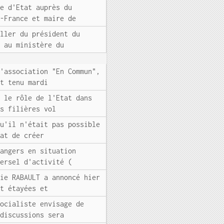
re d'Etat auprès du
e-France et maire de
iller du président du
t au ministère du
l'association "En Commun",
nt tenu mardi
, le rôle de l'Etat dans
es filières vol
qu'il n'était pas possible
mat de créer
rangers en situation
versel d'activité (
rie RABAULT a annoncé hier
nt étayées et
socialiste envisage de
 discussions sera