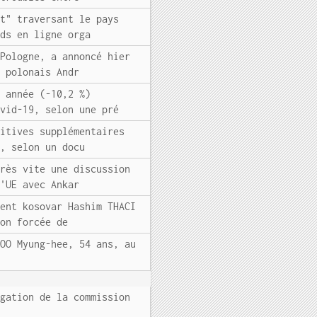
ut" traversant le pays
nds en ligne orga
 Pologne, a annoncé hier
e polonais Andr
e année (-10,2 %)
ovid-19, selon une pré
nitives supplémentaires
s, selon un docu
très vite une discussion
l'UE avec Ankar
dent kosovar Hashim THACI
ion forcée de
YOO Myung-hee, 54 ans, au
ngation de la commission