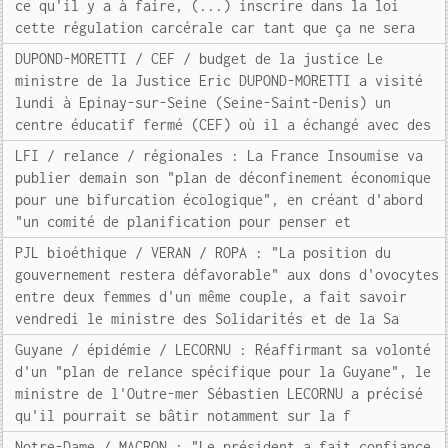
ce qu'il y a à faire, (...) inscrire dans la loi
cette régulation carcérale car tant que ça ne sera
DUPOND-MORETTI / CEF / budget de la justice Le
ministre de la Justice Eric DUPOND-MORETTI a visité
lundi à Epinay-sur-Seine (Seine-Saint-Denis) un
centre éducatif fermé (CEF) où il a échangé avec des
LFI / relance / régionales : La France Insoumise va
publier demain son "plan de déconfinement économique
pour une bifurcation écologique", en créant d'abord
"un comité de planification pour penser et
PJL bioéthique / VERAN / ROPA : "La position du
gouvernement restera défavorable" aux dons d'ovocytes
entre deux femmes d'un même couple, a fait savoir
vendredi le ministre des Solidarités et de la Sa
Guyane / épidémie / LECORNU : Réaffirmant sa volonté
d'un "plan de relance spécifique pour la Guyane", le
ministre de l'Outre-mer Sébastien LECORNU a précisé
qu'il pourrait se bâtir notamment sur la f
Notre-Dame / MACRON : "Le président a fait confiance