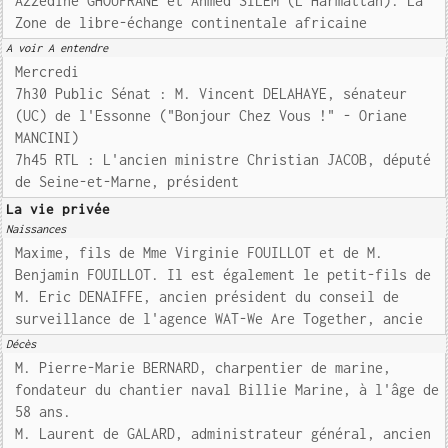
Azzedine GHOUFRANE et Ahmed SILEM (L'Harmattan). La
Zone de libre-échange continentale africaine
A voir A entendre
Mercredi
7h30 Public Sénat : M. Vincent DELAHAYE, sénateur
(UC) de l'Essonne ("Bonjour Chez Vous !" - Oriane
MANCINI)
7h45 RTL : L'ancien ministre Christian JACOB, député
de Seine-et-Marne, président
La vie privée
Naissances
Maxime, fils de Mme Virginie FOUILLOT et de M.
Benjamin FOUILLOT. Il est également le petit-fils de
M. Eric DENAIFFE, ancien président du conseil de
surveillance de l'agence WAT-We Are Together, ancie
Décès
M. Pierre-Marie BERNARD, charpentier de marine,
fondateur du chantier naval Billie Marine, à l'âge de
58 ans.
M. Laurent de GALARD, administrateur général, ancien