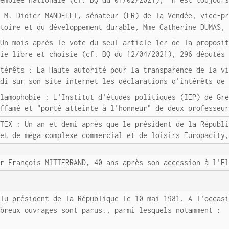
: M. Didier MANDELLI, sénateur (LR) de la Vendée, vice-p
itoire et du développement durable, Mme Catherine DUMAS,
 Un mois après le vote du seul article 1er de la proposi
vie libre et choisie (cf. BQ du 12/04/2021), 296 députés
ntérêts : La Haute autorité pour la transparence de la v
edi sur son site internet les déclarations d'intérêts de
slamophobie : L'Institut d'études politiques (IEP) de Gr
iffamé et "porté atteinte à l'honneur" de deux professeu
STEX : Un an et demi après que le président de la Républ
jet de méga-complexe commercial et de loisirs Europacity
ur François MITTERRAND, 40 ans après son accession à l'E
élu président de la République le 10 mai 1981. A l'occas
mbreux ouvrages sont parus., parmi lesquels notamment :