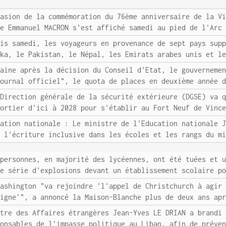
casion de la commémoration du 76ème anniversaire de la V
ue Emmanuel MACRON s'est affiché samedi au pied de l'Arc
uis samedi, les voyageurs en provenance de sept pays sup
nka, le Pakistan, le Népal, les Emirats arabes unis et l
maine après la décision du Conseil d'Etat, le gouverneme
Journal officiel", le quota de places en deuxième année 
 Direction générale de la sécurité extérieure (DGSE) va 
Mortier d'ici à 2028 pour s'établir au Fort Neuf de Vinc
cation nationale : Le ministre de l'Education nationale 
e l'écriture inclusive dans les écoles et les rangs du m
 personnes, en majorité des lycéennes, ont été tuées et 
ne série d'explosions devant un établissement scolaire p
Washington "va rejoindre 'l'appel de Christchurch à agir
ligne'", a annoncé la Maison-Blanche plus de deux ans ap
stre des Affaires étrangères Jean-Yves LE DRIAN a brandi
ponsables de l'impasse politique au Liban, afin de préve