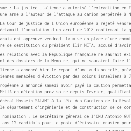
isme : La justice italienne a autorisé l'extradition en 
 une arme à l'auteur de l'attaque au camion perpétrée à 
 La Cour de justice de l'Union européenne a rejeté vendr
réclamait l'annulation d'un arrêt de 2018 confirmant la 
banais ont approuvé vendredi la mise en place d'une comm
ure de destitution du président Ilir META, accusé d'avoi
des relations avec la République française ne saurait ex
ent des dossiers de la Mémoire, qui ne sauraient faire l
élienne a annoncé hier le report d'une audience-clé, pré
niennes menacées d'éviction par des colons israéliens à 
uropéenne a annoncé samedi avoir payé la caution permett
 MELIA en détention provisoire depuis février, qualifian
général Hossein SALAMI à la tête des Gardiens de la Révo
 le département d'ingénierie et de construction de ce co
/ nomination : Le secrétaire général de l'ONU Antonio GU
x ans 12 candidats pour le poste d'émissaire onusien pou