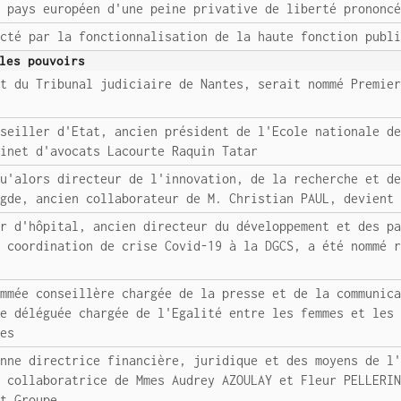
e pays européen d'une peine privative de liberté prononc
ecté par la fonctionnalisation de la haute fonction publ
les pouvoirs
nt du Tribunal judiciaire de Nantes, serait nommé Premie
nseiller d'Etat, ancien président de l'Ecole nationale d
binet d'avocats Lacourte Raquin Tatar
qu'alors directeur de l'innovation, de la recherche et d
Agde, ancien collaborateur de M. Christian PAUL, devient
ur d'hôpital, ancien directeur du développement et des p
a coordination de crise Covid-19 à la DGCS, a été nommé 
ommée conseillère chargée de la presse et de la communic
re déléguée chargée de l'Egalité entre les femmes et les
ces
enne directrice financière, juridique et des moyens de l
e collaboratrice de Mmes Audrey AZOULAY et Fleur PELLERI
nt Groupe