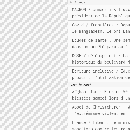
En France
MACRON / armées : A l'oc
président de la Républiq
Covid / frontières : Dep
le Bangladesh, le Sri La
Etudes de santé : Une se
dans un arrêté paru au "
DGSE / déménagement : La
historique du boulevard 
Ecriture inclusive / Edu
proscrit l'utilisation d
Dans le monde
Afghanistan : Plus de 50
blessées samedi lors d'u
Appel de Christchurch : 
l'extrémisme violent en 
France / Liban : Le mini
sanctions contre les res