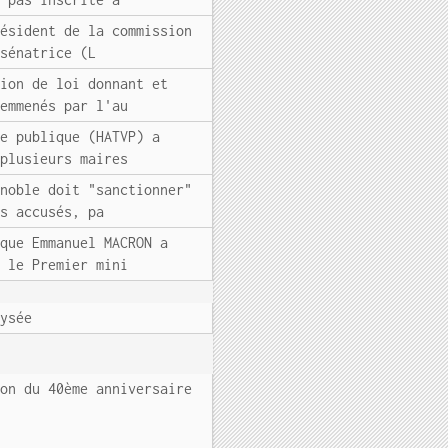
résident de la commission
 sénatrice (L
tion de loi donnant et
 emmenés par l'au
ie publique (HATVP) a
 plusieurs maires
enoble doit "sanctionner"
rs accusés, pa
ique Emmanuel MACRON a
, le Premier mini
lysée
ion du 40ème anniversaire