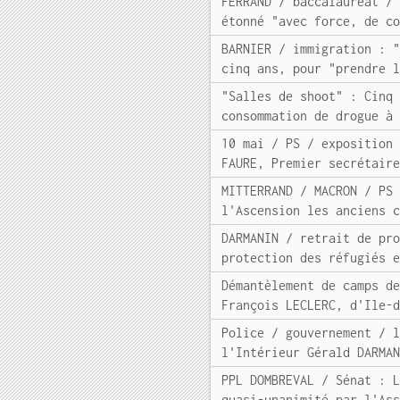
FERRAND / baccalauréat /
étonné "avec force, de c
BARNIER / immigration : 
cinq ans, pour "prendre 
"Salles de shoot" : Cinq
consommation de drogue à
10 mai / PS / exposition
FAURE, Premier secrétair
MITTERRAND / MACRON / PS
l'Ascension les anciens 
DARMANIN / retrait de pr
protection des réfugiés 
Démantèlement de camps d
François LECLERC, d'Ile-
Police / gouvernement / 
l'Intérieur Gérald DARMA
PPL DOMBREVAL / Sénat : 
quasi-unanimité par l'As