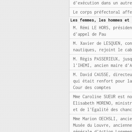
d'exécution dans un autr
Le corps préfectoral aff
Les femmes, les hommes et 
M. Rémi LE HORS, préside
d'appel de Pau
M. Xavier de LESQUEN, co
nautiques, rejoint le ca
M. Régis PASSERIEUX, jus
l'IHEMI, ancien maire d'
M. David CAUSSE, directe
qui était renfort pour l
Cour des comptes
Mme Caroline SUEUR est n
Elisabeth MORENO, minist
et de l'Egalité des chan
Mme Marion OECHSLI, anci
Musée du Louvre, ancienn
générale d'Action Logeme