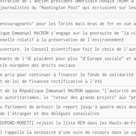
istration de l'ancien président américain Donald TRUMP a
 journalistes du "Washington Post" qui écrivaient sur le
 encourageants" pour les Tories mais bras de fer en vue 
lique Emmanuel MACRON s'engage sur la poursuite de "la v
onnelle relatif à la préservation de l'environnement
ouverture, le Conseil scientifique fait le choix de l'au
geants de l'UE plaident pour plus "d'Europe sociale" et 
ocle européen des droits sociaux
re pris pour continuer à financer le fonds de solidarité
et de loi de finances rectificative à l'été
nt de la République Emmanuel MACRON oppose "l'autorité d
es autoritarismes, le "retour des grands projets" aux "p
au Parlement de prévoir le report jusqu'à quatre mois de
 de l'étranger et des délégués consulaires
 DUPOND-MORETTI rejoint la liste REM dans les Hauts-de-F
el rappelle la nécessité d'une voie de recours dans le c