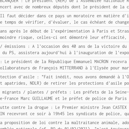
 BLANQUER : Le président (REM) de l'Assemblée nationale 
oncert avec de nombreux députés dont le président de la 
"Il faut décider dans ce pays un moratoire en matière d'
le temps de vérifier, d'évaluer, le cas échéant de chang
 ans après le début de l'expérimentation à Paris et Stra
 moindre risque, celles-ci ont démontré leur efficacité,
 / émissions : A l'occasion des 40 ans de la victoire du
e du PS, assistera aujourd'hui à l'inauguration de l'exp
 : Le président de la République Emmanuel MACRON recevra
collaborateurs de François MITTERRAND à l'Elysée pour ma
otection d'asile : "Fait inédit, nous avons demandé à l'
et apatrides, NDLR) de retirer les protections d'asile p
e migrants / plantes / préfets : Les préfets de la Seine
de-France Marc GUILLAUME et le préfet de police de Paris
lutte contre la drogue : Le Premier ministre Jean CASTEX
NIN recevront ce soir à 19h45 les syndicats de police, q
La proposition de loi contre la maltraitance animale, ad
semblée nationale (cf. BQ du 01/02/2021), "n'est toujour