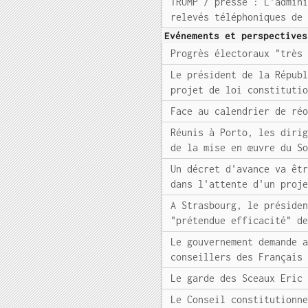
TRUMP / presse : L'admin
relevés téléphoniques de
Evénements et perspectives
Progrès électoraux "très
Le président de la Répub
projet de loi constituti
Face au calendrier de ré
Réunis à Porto, les diri
de la mise en œuvre du S
Un décret d'avance va êt
dans l'attente d'un proj
A Strasbourg, le préside
"prétendue efficacité" d
Le gouvernement demande 
conseillers des Français
Le garde des Sceaux Eric
Le Conseil constitutionn