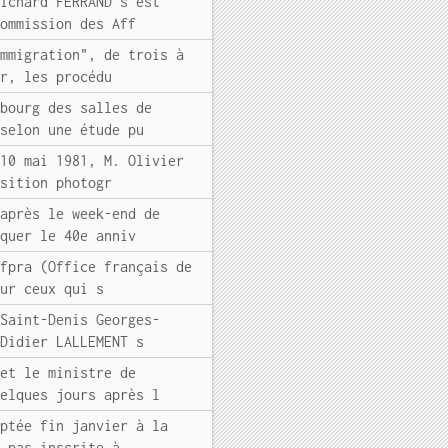
Richard FERRAND s'est
commission des Aff
immigration", de trois à
er, les procédu
sbourg des salles de
 selon une étude pu
 10 mai 1981, M. Olivier
osition photogr
 après le week-end de
rquer le 40e anniv
Ofpra (Office français de
our ceux qui s
-Saint-Denis Georges-
 Didier LALLEMENT s
 et le ministre de
uelques jours après l
optée fin janvier à la
s pas inscrite à