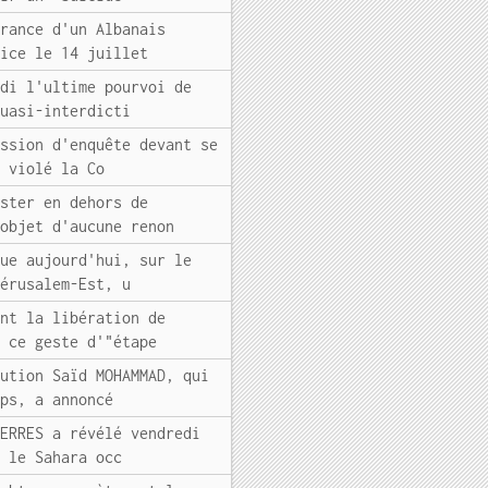
France d'un Albanais
Nice le 14 juillet
edi l'ultime pourvoi de
quasi-interdicti
ission d'enquête devant se
r violé la Co
ister en dehors de
'objet d'aucune renon
vue aujourd'hui, sur le
Jérusalem-Est, u
ant la libération de
t ce geste d'"étape
lution Saïd MOHAMMAD, qui
rps, a annoncé
TERRES a révélé vendredi
r le Sahara occ