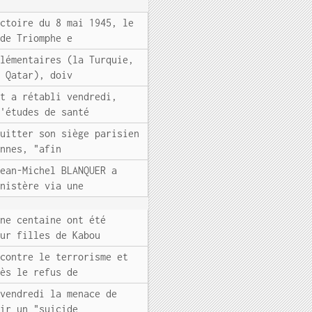
ictoire du 8 mai 1945, le
 de Triomphe e
plémentaires (la Turquie,
e Qatar), doiv
nt a rétabli vendredi,
d'études de santé
quitter son siège parisien
ennes, "afin
Jean-Michel BLANQUER a
inistère via une
une centaine ont été
our filles de Kabou
 contre le terrorisme et
rès le refus de
 vendredi la menace de
nir un "suicide