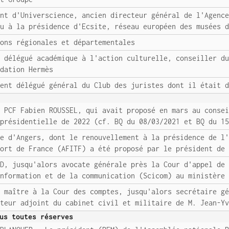
ent d'Universcience, ancien directeur général de l'Agenc
lu à la présidence d'Ecsite, réseau européen des musées 
ions régionales et départementales
n délégué académique à l'action culturelle, conseiller d
ndation Hermès
ient délégué général du Club des juristes dont il était 
u PCF Fabien ROUSSEL, qui avait proposé en mars au conse
 présidentielle de 2022 (cf. BQ du 08/03/2021 et BQ du 1
re d'Angers, dont le renouvellement à la présidence de l
port de France (AFITF) a été proposé par le président de
UD, jusqu'alors avocate générale près la Cour d'appel de
information et de la communication (Scicom) au ministère
r maître à la Cour des comptes, jusqu'alors secrétaire g
cteur adjoint du cabinet civil et militaire de M. Jean-Y
us toutes réserves