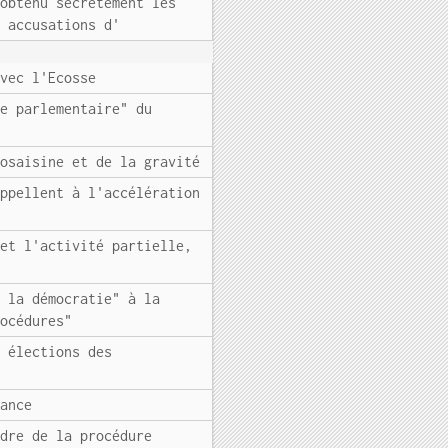
 obtenu secrètement les
s accusations d'
avec l'Ecosse
ie parlementaire" du
tosaisine et de la gravité
appellent à l'accélération
 et l'activité partielle,
e la démocratie" à la
rocédures"
s élections des
rance
adre de la procédure