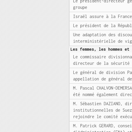
Le président-directeur g
groupe
Israël assure à la Franc
Le président de la Répub
Une adaptation des disco
interministérielle de vi
Les femmes, les hommes et 
Le commissaire divisionn
directeur de la sécurité
Le général de division P
appellation de général d
M. Pascal CHALVON-DEMERS
été nommé également dire
M. Sébastien DAZIANO, di
institutionnelles de Sue
rejoindre le comité exéc
M. Patrick GERARD, conse