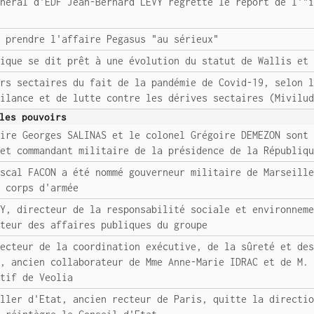
énéral d'EDF Jean-Bernard LEVY regrette le report de l'"
e prendre l'affaire Pegasus "au sérieux"
lique se dit prêt à une évolution du statut de Wallis et
urs sectaires du fait de la pandémie de Covid-19, selon 
gilance et de lutte contre les dérives sectaires (Mivilu
les pouvoirs
aire Georges SALINAS et le colonel Grégoire DEMEZON sont
 et commandant militaire de la présidence de la Républiq
ascal FACON a été nommé gouverneur militaire de Marseill
e corps d'armée
AY, directeur de la responsabilité sociale et environnem
cteur des affaires publiques du groupe
recteur de la coordination exécutive, de la sûreté et de
z, ancien collaborateur de Mme Anne-Marie IDRAC et de M.
utif de Veolia
iller d'Etat, ancien recteur de Paris, quitte la directi