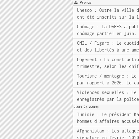
En France
Unesco : Outre la ville 
ont été inscrits sur la 
Chômage : La DARES a pub
chômage partiel en juin,
CNIL / Figaro : Le quoti
et des libertés à une am
Logement : La constructi
trimestre, selon les chi
Tourisme / montagne : Le
par rapport à 2020. Le c
Violences sexuelles : Le
enregistrés par la polic
Dans le monde
Tunisie : Le président K
hommes d'affaires accusé
Afghanistan : Les attaqu
signature en février 202