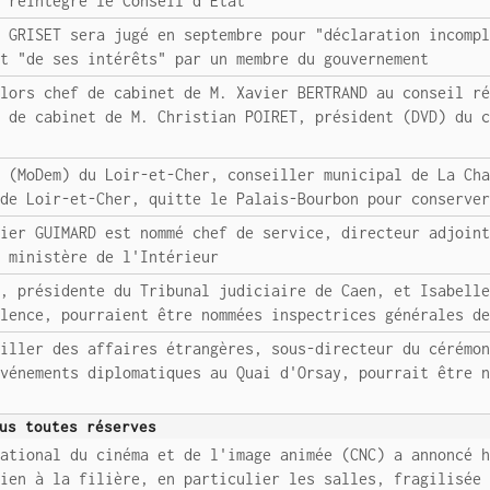
t réintègre le Conseil d'Etat
n GRISET sera jugé en septembre pour "déclaration incomp
et "de ses intérêts" par un membre du gouvernement
alors chef de cabinet de M. Xavier BERTRAND au conseil r
r de cabinet de M. Christian POIRET, président (DVD) du 
é (MoDem) du Loir-et-Cher, conseiller municipal de La Ch
 de Loir-et-Cher, quitte le Palais-Bourbon pour conserve
vier GUIMARD est nommé chef de service, directeur adjoin
u ministère de l'Intérieur
U, présidente du Tribunal judiciaire de Caen, et Isabell
alence, pourraient être nommées inspectrices générales d
eiller des affaires étrangères, sous-directeur du cérémo
événements diplomatiques au Quai d'Orsay, pourrait être 
us toutes réserves
national du cinéma et de l'image animée (CNC) a annoncé 
tien à la filière, en particulier les salles, fragilisée