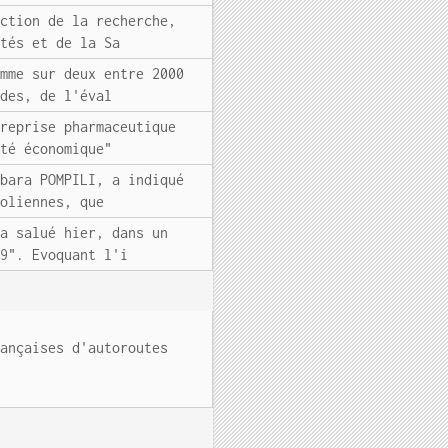
ection de la recherche,
ités et de la Sa
emme sur deux entre 2000
udes, de l'éval
treprise pharmaceutique
eté économique"
rbara POMPILI, a indiqué
éoliennes, que
 a salué hier, dans un
19". Evoquant l'i
rançaises d'autoroutes