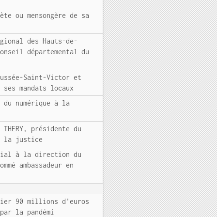
lète ou mensongère de sa
égional des Hauts-de-
conseil départemental du
aussée-Saint-Victor et
r ses mandats locaux
t du numérique à la
e THERY, présidente du
e la justice
nial à la direction du
nommé ambassadeur en
hier 90 millions d'euros
 par la pandémi