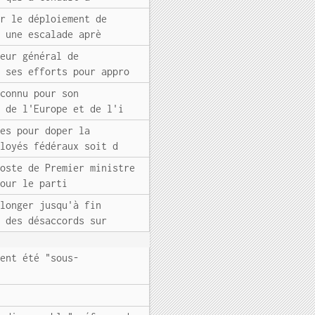
er le déploiement de
r une escalade aprè
teur général de
s ses efforts pour appro
 connu pour son
é de l'Europe et de l'i
res pour doper la
ployés fédéraux soit d
poste de Premier ministre
pour le parti
olonger jusqu'à fin
r des désaccords sur
ient été "sous-