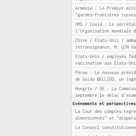
Arménie : Le Premier min
"gardes-frontières russe
OMS / Covid : Le secréta
l'Organisation mondiale 
Chine / Etats-Unis / amb
intransigeance, M. QIN G
Etats-Unis / employés fé
vaccination aux Etats-Un
Pérou : Le nouveau prési
de Guido BELLIDO, un ing
Hongrie / UE : La Commis
septembre le délai d'exa
Evénements et perspectives
La Cour des comptes regr
dimensionnés" et "disper
Le Conseil constitutionn