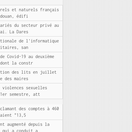
urels et naturels français
rdouan, édifi
lariés du secteur privé au
mai. La Dares
ationale de l'informatique
citaires, san
 de Covid-19 au deuxième
 dont la constr
ation des lits en juillet
le des maires
e violences sexuelles
 1er semestre, att
éclamant des comptes à 460
raient "13,5
ent augmenté depuis la
s qui a conduit a