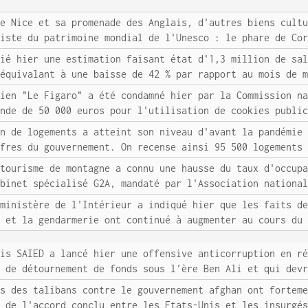
de Nice et sa promenade des Anglais, d'autres biens cult
liste du patrimoine mondial de l'Unesco : le phare de Co
lié hier une estimation faisant état d'1,3 million de sa
 équivalant à une baisse de 42 % par rapport au mois de 
dien "Le Figaro" a été condamné hier par la Commission n
ende de 50 000 euros pour l'utilisation de cookies publi
on de logements a atteint son niveau d'avant la pandémie
ffres du gouvernement. On recense ainsi 95 500 logements
 tourisme de montagne a connu une hausse du taux d'occup
abinet spécialisé G2A, mandaté par l'Association nationa
 ministère de l'Intérieur a indiqué hier que les faits d
e et la gendarmerie ont continué à augmenter au cours du
ais SAIED a lancé hier une offensive anticorruption en r
s de détournement de fonds sous l'ère Ben Ali et qui dev
es des talibans contre le gouvernement afghan ont fortem
0 de l'accord conclu entre les Etats-Unis et les insurgé