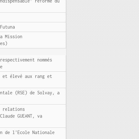
indispensable" réforme du
 Futuna
la Mission
des)
 respectivement nommés
ue
e et élevé aux rang et
entale (RSE) de Solvay, a
s relations
 Claude GUEANT, va
on de l'Ecole Nationale