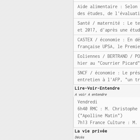
Aide alimentaire : Selon
des études, de l'évaluat
Santé / maternité : Le t
et 2017, d'après une étu
CASTEX / économie : En d
française UPSA, le Premi
Eoliennes / BERTRAND / P
hier au "Courrier Picard
SNCF / économie : Le pré
entretien à l'AFP, "un t
Lire-Voir-Entendre
A voir A entendre
Vendredi
6h40 RMC : M. Christophe
("Apolline Matin")
7h13 France Culture : M.
La vie privée
Décès