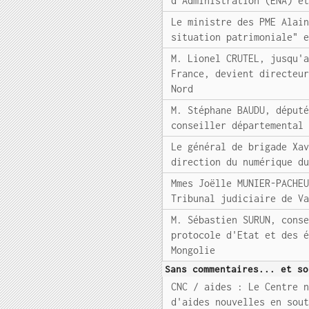
d'Administration (ENA) e
Le ministre des PME Alai
situation patrimoniale" 
M. Lionel CRUTEL, jusqu'
France, devient directeu
Nord
M. Stéphane BAUDU, déput
conseiller départemental
Le général de brigade Xa
direction du numérique d
Mmes Joëlle MUNIER-PACHE
Tribunal judiciaire de V
M. Sébastien SURUN, cons
protocole d'Etat et des 
Mongolie
Sans commentaires... et so
CNC / aides : Le Centre 
d'aides nouvelles en sou