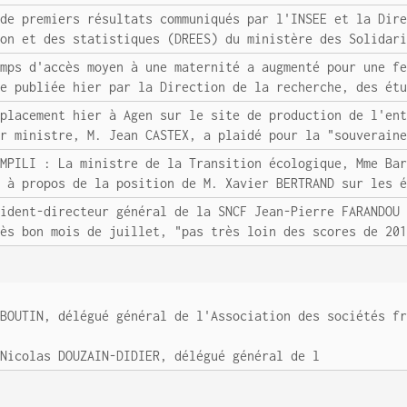
 de premiers résultats communiqués par l'INSEE et la Dir
ion et des statistiques (DREES) du ministère des Solidar
emps d'accès moyen à une maternité a augmenté pour une f
de publiée hier par la Direction de la recherche, des ét
éplacement hier à Agen sur le site de production de l'en
er ministre, M. Jean CASTEX, a plaidé pour la "souverain
OMPILI : La ministre de la Transition écologique, Mme Ba
" à propos de la position de M. Xavier BERTRAND sur les 
sident-directeur général de la SNCF Jean-Pierre FARANDOU
rès bon mois de juillet, "pas très loin des scores de 20
 BOUTIN, délégué général de l'Association des sociétés f
 Nicolas DOUZAIN-DIDIER, délégué général de l