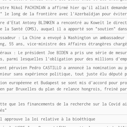
istre Nikol PACHINIAN a affirmé hier qu'il allait demand
s" le long de la frontière avec l'Azerbaïdjan pour évite
ire d'Etat Antony BLINKEN a rencontré au Koweït le direc
de la Santé (OMS), auquel il a apporté son "soutien" dan
assadeur : La Chine a envoyé à Washington un ambassadeur
ang, 55 ans, vice-ministre des Affaires étrangères charg
déraux : Le président Joe BIDEN a pris une série de mesu
is, parmi lesquelles l'obligation pour des millions d'em
dent péruvien Pedro CASTILLO a annoncé la nomination au 
énieur sans expérience politique, tout juste élu député 
sion européenne et Budapest se sont mis d'accord pour pr
men par Bruxelles du plan de relance hongrois, freiné pa
ette que les financements de la recherche sur la Covid a
sés"
el approuve la loi relative à la bioéthique