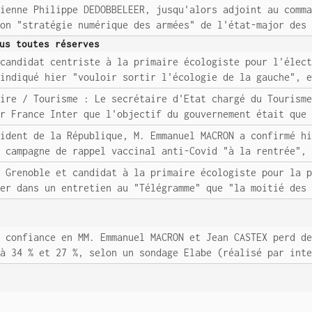
rienne Philippe DEDOBBELEER, jusqu'alors adjoint au comm
ion "stratégie numérique des armées" de l'état-major des
us toutes réserves
 candidat centriste à la primaire écologiste pour l'élec
 indiqué hier "vouloir sortir l'écologie de la gauche", 
aire / Tourisme : Le secrétaire d'Etat chargé du Tourism
ur France Inter que l'objectif du gouvernement était que
sident de la République, M. Emmanuel MACRON a confirmé h
e campagne de rappel vaccinal anti-Covid "à la rentrée",
e Grenoble et candidat à la primaire écologiste pour la 
ier dans un entretien au "Télégramme" que "la moitié des
a confiance en MM. Emmanuel MACRON et Jean CASTEX perd d
 à 34 % et 27 %, selon un sondage Elabe (réalisé par int