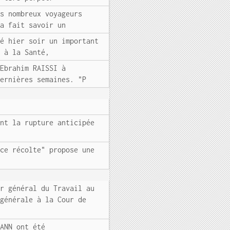
ès nombreux voyageurs
 a fait savoir un
cé hier soir un important
t à la Santé,
 Ebrahim RAISSI à
dernières semaines. "P
ant la rupture anticipée
nce récolte" propose une
ur général du Travail au
 générale à la Cour de
MANN ont été