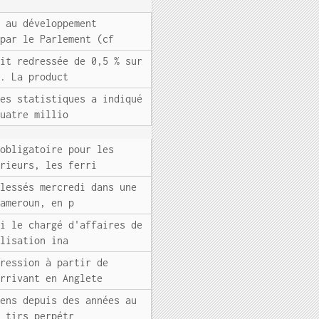
e au développement
 par le Parlement (cf
ait redressée de 0,5 % sur
r. La product
des statistiques a indiqué
quatre millio
 obligatoire pour les
érieurs, les ferri
blessés mercredi dans une
Cameroun, en p
di le chargé d'affaires de
alisation ina
pression à partir de
arrivant en Anglete
iens depuis des années au
e tirs perpétr