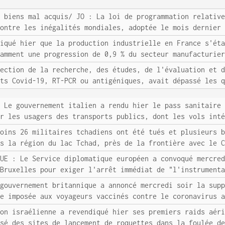
/ biens mal acquis/ JO : La loi de programmation relativ
contre les inégalités mondiales, adoptée le mois dernier
diqué hier que la production industrielle en France s'ét
tamment une progression de 0,9 % du secteur manufacturie
rection de la recherche, des études, de l'évaluation et 
sts Covid-19, RT-PCR ou antigéniques, avait dépassé les 
: Le gouvernement italien a rendu hier le pass sanitaire
ur les usagers des transports publics, dont les vols int
moins 26 militaires tchadiens ont été tués et plusieurs 
ns la région du lac Tchad, près de la frontière avec le 
 UE : Le Service diplomatique européen a convoqué mercre
 Bruxelles pour exiger l'arrêt immédiat de "l'instrument
 gouvernement britannique a annoncé mercredi soir la sup
ne imposée aux voyageurs vaccinés contre le coronavirus 
ion israélienne a revendiqué hier ses premiers raids aér
isé des sites de lancement de roquettes dans la foulée d