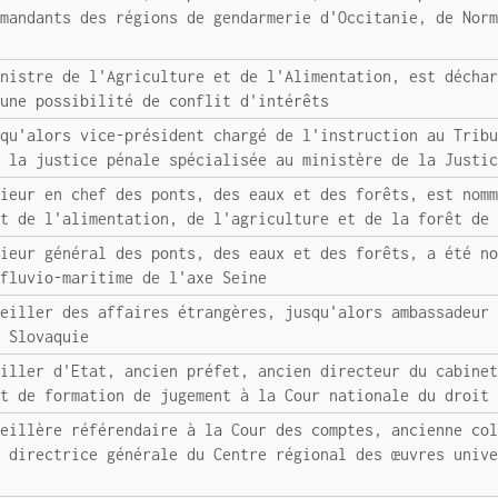
mmandants des régions de gendarmerie d'Occitanie, de Nor
inistre de l'Agriculture et de l'Alimentation, est décha
'une possibilité de conflit d'intérêts
squ'alors vice-président chargé de l'instruction au Trib
e la justice pénale spécialisée au ministère de la Justi
nieur en chef des ponts, des eaux et des forêts, est nom
nt de l'alimentation, de l'agriculture et de la forêt de
nieur général des ponts, des eaux et des forêts, a été n
 fluvio-maritime de l'axe Seine
seiller des affaires étrangères, jusqu'alors ambassadeur
n Slovaquie
eiller d'Etat, ancien préfet, ancien directeur du cabine
nt de formation de jugement à la Cour nationale du droit
seillère référendaire à la Cour des comptes, ancienne co
t directrice générale du Centre régional des œuvres univ