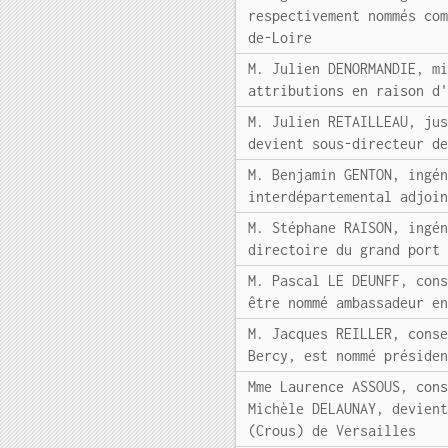
respectivement nommés co
de-Loire
M. Julien DENORMANDIE, m
attributions en raison d
M. Julien RETAILLEAU, ju
devient sous-directeur d
M. Benjamin GENTON, ingé
interdépartemental adjoi
M. Stéphane RAISON, ingé
directoire du grand port
M. Pascal LE DEUNFF, con
être nommé ambassadeur e
M. Jacques REILLER, cons
Bercy, est nommé préside
Mme Laurence ASSOUS, con
Michèle DELAUNAY, devien
(Crous) de Versailles