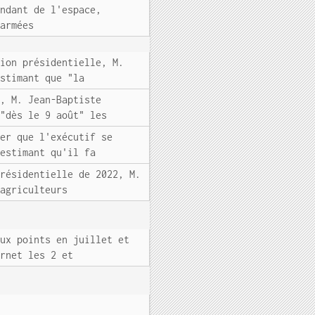
andant de l'espace,
 armées
tion présidentielle, M.
estimant que "la
e, M. Jean-Baptiste
 "dès le 9 août" les
ier que l'exécutif se
 estimant qu'il fa
présidentielle de 2022, M.
 agriculteurs
eux points en juillet et
ernet les 2 et