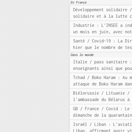
En France
Développement solidaire 
solidaire et à la lutte 
Industrie : L'INSEE a in
un mois en juin, avec no
Santé / Covid-19 : La Di
hier que le nombre de te
Dans le monde
Italie / pass sanitaire 
enseignants ainsi que po
Tchad / Boko Haram : Au 
attaque de Boko Haram da
Biélorussie / Lituanie /
l'ambassade du Bélarus à
GB / France / Covid : Le
dimanche de la quarantai
Israël / Liban : L'aviat
Liban, affirmant avoir v