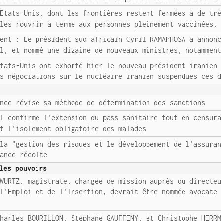
 Etats-Unis, dont les frontières restent fermées à de tr
 les rouvrir à terme aux personnes pleinement vaccinées,
ment : Le président sud-africain Cyril RAMAPHOSA a annon
al, et nommé une dizaine de nouveaux ministres, notammen
Etats-Unis ont exhorté hier le nouveau président iranien
es négociations sur le nucléaire iranien suspendues ces 
ence révise sa méthode de détermination des sanctions
el confirme l'extension du pass sanitaire tout en censur
et l'isolement obligatoire des malades
 la "gestion des risques et le développement de l'assura
rance récolte
les pouvoirs
-WURTZ, magistrate, chargée de mission auprès du directe
 l'Emploi et de l'Insertion, devrait être nommée avocate
Charles BOURILLON, Stéphane GAUFFENY, et Christophe HERR