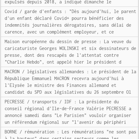
expulsés depuis 2018, a indiqué dimanche le
Covid / garde d'enfants : "Dès aujourd'hui, le parent
d'un enfant déclaré Covid+ pourra bénéficier des
indemnités journalières dérogatoires, sans délai de
carence, avec un complément employeur, et ce
Maison européenne du dessin de presse : La veuve du
caricaturiste Georges WOLINSKI et six dessinateurs de
presse, dont des rescapés de l'attentat contre
"Charlie Hebdo", ont appelé hier le président d
MACRON / législatives allemandes : Le président de la
République Emmanuel MACRON recevra aujourd'hui à
l'Elysée le ministre des Finances allemand et
candidat du SPD aux législatives du 26 septembre Ol
PECRESSE / transports / IDF : La présidente du
conseil régional d'Ile-de-France Valérie PECRESSE a
annoncé samedi dans "Le Parisien" vouloir organiser
un référendum régional sur "l'avenir du périphéri
BORNE / rémunération : Les rémunérations "ne sont pas
à la hauteur" dans certains secteurs comme les