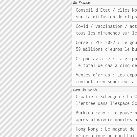
En France
Conseil d'Etat / clips N
sur la diffusion de clip
Covid / vaccination / ac
tous les dimanches sur l
Corse / PLF 2022 : Le go
50 millions d'euros le b
Grippe aviaire : La grip
le total de cas à cinq d
Ventes d'armes : Les exp
montant bien supérieur à
Dans le monde
Croatie / Schengen : La 
l'entrée dans l'espace S
Burkina Faso : Le gouver
après plusieurs manifest
Hong Kong : Le magnat de
démocratique aujourd'hui