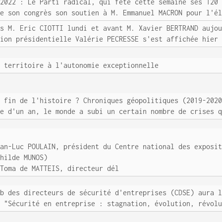
 2022 : Le Parti radical, qui fête cette semaine ses 120
de son congrès son soutien à M. Emmanuel MACRON pour l'é
ès M. Eric CIOTTI lundi et avant M. Xavier BERTRAND aujo
tion présidentielle Valérie PECRESSE s'est affichée hier
n territoire à l'autonomie exceptionnelle
a fin de l'histoire ? Chroniques géopolitiques (2019-202
ce d'un an, le monde a subi un certain nombre de crises 
ean-Luc POULAIN, président du Centre national des exposi
thilde MUNOS)
 Toma de MATTEIS, directeur dél
ub des directeurs de sécurité d'entreprises (CDSE) aura 
e "Sécurité en entreprise : stagnation, évolution, révol