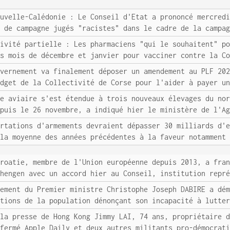
ouvelle-Calédonie : Le Conseil d'Etat a prononcé mercred
s de campagne jugés "racistes" dans le cadre de la campa
tivité partielle : Les pharmaciens "qui le souhaitent" p
es mois de décembre et janvier pour vacciner contre la C
uvernement va finalement déposer un amendement au PLF 20
udget de la Collectivité de Corse pour l'aider à payer u
pe aviaire s'est étendue à trois nouveaux élevages du no
epuis le 26 novembre, a indiqué hier le ministère de l'A
ortations d'armements devraient dépasser 30 milliards d'
 la moyenne des années précédentes à la faveur notamment
Croatie, membre de l'Union européenne depuis 2013, a fra
chengen avec un accord hier au Conseil, institution repr
nement du Premier ministre Christophe Joseph DABIRE a dé
ations de la population dénonçant son incapacité à lutte
 la presse de Hong Kong Jimmy LAI, 74 ans, propriétaire 
 fermé Apple Daily et deux autres militants pro-démocrat