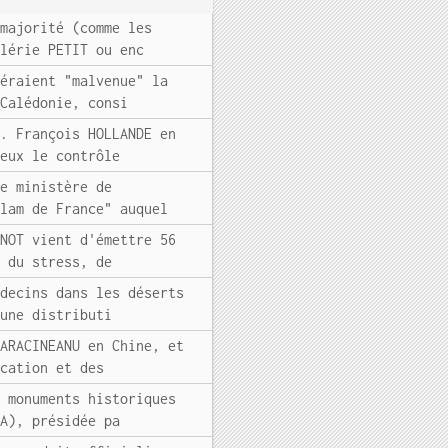
 majorité (comme les
alérie PETIT ou enc
déraient "malvenue" la
-Calédonie, consi
M. François HOLLANDE en
ieux le contrôle
le ministère de
slam de France" auquel
NNOT vient d'émettre 56
, du stress, de
édecins dans les déserts
"une distributi
MARACINEANU en Chine, et
ucation et des
s monuments historiques
PA), présidée pa