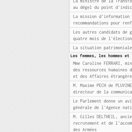
La ministre de la Transf
au dégel du point d'indi
La mission d'information
recommandations pour ren
Les autres candidats de 
quatre mois de l'électio
La situation patrimonial
Les femmes, les hommes et 
Mme Caroline FERRARI, mi
des ressources humaines 
et des Affaires étrangèr
M. Maxime PECH de PLUVIN
directeur de la communic
Le Parlement donne un av
générale de l'Agence nat
M. Gilles DELTHEIL, anci
recrutement et de l'acco
des Armées