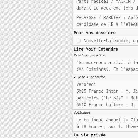
Parti radical / MACRON /
durant le week-end lors 
PECRESSE / BARNIER : Apr
candidate de LR à l'élec
Pour vos dossiers
La Nouvelle-Calédonie, u
Lire-Voir-Entendre
Vient de paraître
"Sommes-nous arrivés à l
(VA Editions). En l'espa
A voir A entendre
Vendredi
5h25 France Inter : M. J
agricoles ("Le 5/7" - Ma
6h10 France Culture : M.
Colloques
Le colloque annuel du Cl
à 18 heures, sur le thèm
La vie privée