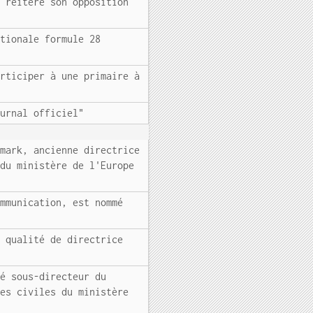
N réitère son opposition
ationale formule 28
articiper à une primaire à
ournal officiel"
emark, ancienne directrice
 du ministère de l'Europe
ommunication, est nommé
n qualité de directrice
mé sous-directeur du
nes civiles du ministère