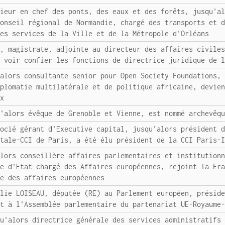
nieur en chef des ponts, des eaux et des forêts, jusqu'a
conseil régional de Normandie, chargé des transports et 
des services de la Ville et de la Métropole d'Orléans
E, magistrate, adjointe au directeur des affaires civile
e voir confier les fonctions de directrice juridique de 
'alors consultante senior pour Open Society Foundations,
iplomatie multilatérale et de politique africaine, devie
ix
u'alors évêque de Grenoble et Vienne, est nommé archevêq
socié gérant d'Executive capital, jusqu'alors président 
ntale-CCI de Paris, a été élu président de la CCI Paris-
alors conseillère affaires parlementaires et institution
re d'Etat chargé des Affaires européennes, rejoint la Fr
ée des affaires européennes
alie LOISEAU, députée (RE) au Parlement européen, présid
nt à l'Assemblée parlementaire du partenariat UE-Royaume
qu'alors directrice générale des services administratifs