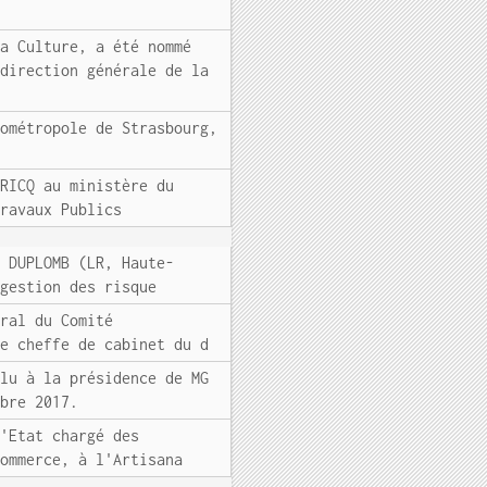
la Culture, a été nommé
 direction générale de la
rométropole de Strasbourg,
BRICQ au ministère du
Travaux Publics
t DUPLOMB (LR, Haute-
 gestion des risque
éral du Comité
ne cheffe de cabinet du d
élu à la présidence de MG
mbre 2017.
d'Etat chargé des
Commerce, à l'Artisana