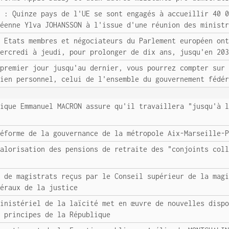
s : Quinze pays de l'UE se sont engagés à accueillir 40 
péenne Ylva JOHANSSON à l'issue d'une réunion des minist
: Etats membres et négociateurs du Parlement européen on
mercredi à jeudi, pour prolonger de dix ans, jusqu'en 20
 premier jour jusqu'au dernier, vous pourrez compter sur
tien personnel, celui de l'ensemble du gouvernement fédé
lique Emmanuel MACRON assure qu'il travaillera "jusqu'à 
réforme de la gouvernance de la métropole Aix-Marseille-
valorisation des pensions de retraite des "conjoints col
e de magistrats reçus par le Conseil supérieur de la mag
néraux de la justice
ministériel de la laïcité met en œuvre de nouvelles disp
s principes de la République