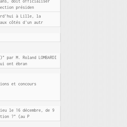
 ans, doit officialiser
lection présiden
urd'hui à Lille, la
 aux côtés d'un autr
0)" par M. Roland LOMBARDI
qui ont ébran
tions et concours
lieu le 16 décembre, de 9
ution ?" (au P