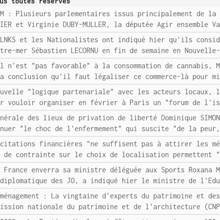
us toutes réserves
EM : Plusieurs parlementaires issus principalement de la
VIER et Virginie DUBY-MULLER, la députée Agir ensemble V
FLNKS et les Nationalistes ont indiqué hier qu'ils consi
utre-mer Sébastien LECORNU en fin de semaine en Nouvelle
il n'est "pas favorable" à la consommation de cannabis, 
la conclusion qu'il faut légaliser ce commerce-là pour m
ouvelle "logique partenariale" avec les acteurs locaux, 
er vouloir organiser en février à Paris un "forum de l'i
énérale des lieux de privation de liberté Dominique SIMO
énuer "le choc de l'enfermement" qui suscite "de la peur
ncitations financières "ne suffisent pas à attirer les m
s de contrainte sur le choix de localisation permettent 
a France enverra sa ministre déléguée aux Sports Roxana 
 diplomatique des JO, a indiqué hier le ministre de l'Ed
aménagement : La vingtaine d'experts du patrimoine et de
mission nationale du patrimoine et de l'architecture (CN