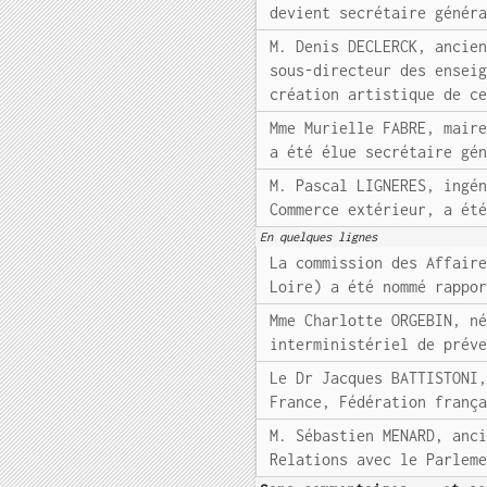
devient secrétaire génér
M. Denis DECLERCK, ancie
sous-directeur des ensei
création artistique de c
Mme Murielle FABRE, mair
a été élue secrétaire gé
M. Pascal LIGNERES, ingé
Commerce extérieur, a ét
En quelques lignes
La commission des Affair
Loire) a été nommé rappo
Mme Charlotte ORGEBIN, n
interministériel de prév
Le Dr Jacques BATTISTONI
France, Fédération franç
M. Sébastien MENARD, anc
Relations avec le Parlem