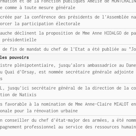
ormation et de la Fonction publiques Amélie de MONTCHALI
ce comme à toute mesure générale
 créée par la conférence des présidents de l'Assemblée n
forcer la participation électorale
gauche déclinent la proposition de Mme Anne HIDALGO de p
n présidentielle
e de fin de mandat du chef de l'Etat a été publiée au "J
les pouvoirs
nistre plénipotentiaire, jusqu'alors ambassadrice au Dan
du Quai d'Orsay, est nommée secrétaire générale adjointe
es
EL, jusqu'ici secrétaire général de la direction de la c
ation de Natixis
is favorable à la nomination de Mme Anne-Claire MIALOT e
ionale pour la rénovation urbaine
en conseiller du chef d'état-major des armées, a été nom
mpagnement professionnel au service des ressources humai