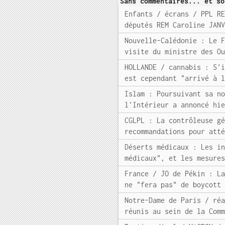
Sans commentaires... et so
Enfants / écrans / PPL R
députés REM Caroline JAN
Nouvelle-Calédonie : Le 
visite du ministre des O
HOLLANDE / cannabis : S'
est cependant "arrivé à 
Islam : Poursuivant sa n
l'Intérieur a annoncé hi
CGLPL : La contrôleuse g
recommandations pour att
Déserts médicaux : Les i
médicaux", et les mesure
France / JO de Pékin : L
ne "fera pas" de boycott
Notre-Dame de Paris / ré
réunis au sein de la Com