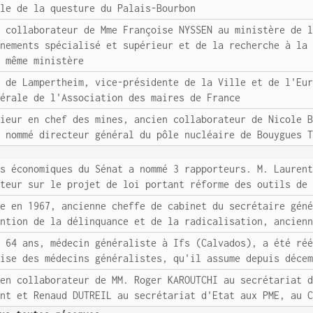
ale de la questure du Palais-Bourbon
n collaborateur de Mme Françoise NYSSEN au ministère de 
gnements spécialisé et supérieur et de la recherche à la
e même ministère
e de Lampertheim, vice-présidente de la Ville et de l'Eu
nérale de l'Association des maires de France
nieur en chef des mines, ancien collaborateur de Nicole 
é nommé directeur général du pôle nucléaire de Bouygues 
es économiques du Sénat a nommé 3 rapporteurs. M. Lauren
rteur sur le projet de loi portant réforme des outils de
ée en 1967, ancienne cheffe de cabinet du secrétaire gén
ention de la délinquance et de la radicalisation, ancien
, 64 ans, médecin généraliste à Ifs (Calvados), a été ré
aise des médecins généralistes, qu'il assume depuis déce
ien collaborateur de MM. Roger KAROUTCHI au secrétariat 
ent et Renaud DUTREIL au secrétariat d'Etat aux PME, au 