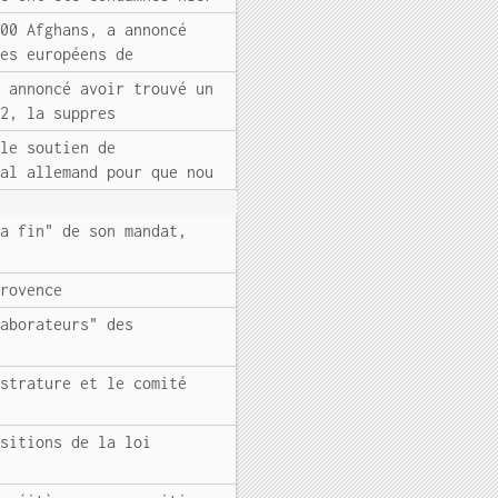
000 Afghans, a annoncé
res européens de
t annoncé avoir trouvé un
32, la suppres
 le soutien de
ral allemand pour que nou
la fin" de son mandat,
Provence
laborateurs" des
istrature et le comité
ositions de la loi