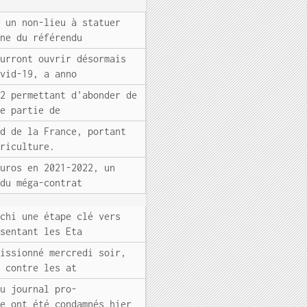
i un non-lieu à statuer
gne du référendu
ourront ouvrir désormais
ovid-19, a anno
22 permettant d'abonder de
ne partie de
rd de la France, portant
griculture.
euros en 2021-2022, un
 du méga-contrat
nchi une étape clé vers
ésentant les Eta
missionné mercredi soir,
r contre les at
du journal pro-
ie ont été condamnés hier