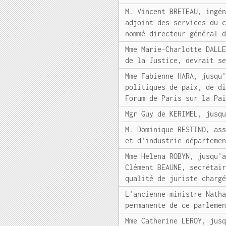
M. Vincent BRETEAU, ingé
adjoint des services du 
nommé directeur général 
Mme Marie-Charlotte DALL
de la Justice, devrait s
Mme Fabienne HARA, jusqu
politiques de paix, de d
Forum de Paris sur la Pa
Mgr Guy de KERIMEL, jusq
M. Dominique RESTINO, as
et d'industrie départeme
Mme Helena ROBYN, jusqu'
Clément BEAUNE, secrétai
qualité de juriste charg
L'ancienne ministre Nath
permanente de ce parleme
Mme Catherine LEROY, jus