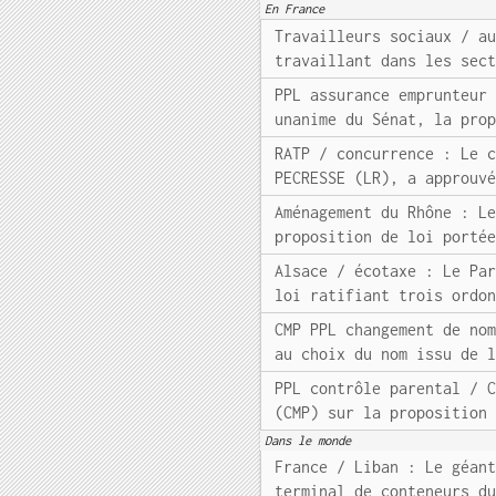
En France
Travailleurs sociaux / a
travaillant dans les sec
PPL assurance emprunteur
unanime du Sénat, la pro
RATP / concurrence : Le 
PECRESSE (LR), a approuv
Aménagement du Rhône : L
proposition de loi porté
Alsace / écotaxe : Le Pa
loi ratifiant trois ordo
CMP PPL changement de no
au choix du nom issu de 
PPL contrôle parental / 
(CMP) sur la proposition
Dans le monde
France / Liban : Le géan
terminal de conteneurs d