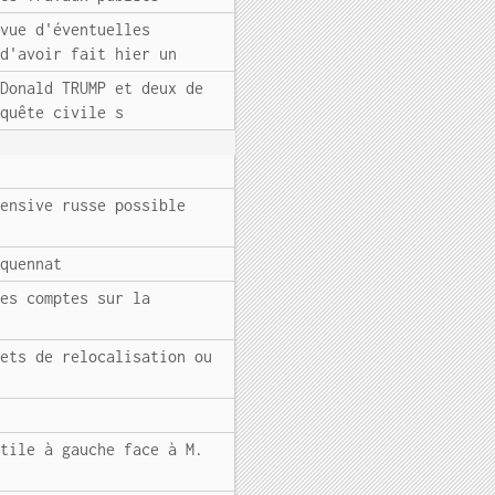
 vue d'éventuelles
 d'avoir fait hier un
 Donald TRUMP et deux de
nquête civile s
fensive russe possible
nquennat
des comptes sur la
jets de relocalisation ou
utile à gauche face à M.