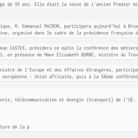
âge de 95 ans. Elle était la veuve de l'ancien Premier m
lique, M. Emmanuel MACRON, participera aujourd'hui à Bru
aine, organisé dans le cadre de la présidence française 
Jean CASTEX, présidera ce matin la conférence des métier
al, en présence de Mmes Elisabeth BORNE, ministre du Tra
inistre de l'Europe et des Affaires étrangères, particip
n européenne - Union africaine, puis à la 58ème conféren
ports, télécommunication et énergie (transport) de l'UE.
cture de la p