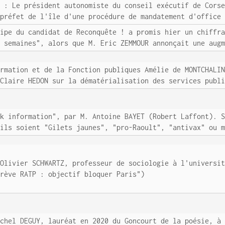
s : Le président autonomiste du conseil exécutif de Cors
 préfet de l'île d'une procédure de mandatement d'office
uipe du candidat de Reconquête ! a promis hier un chiffr
s semaines", alors que M. Eric ZEMMOUR annonçait une aug
ormation et de la Fonction publiques Amélie de MONTCHALI
 Claire HEDON sur la dématérialisation des services publ
rk information", par M. Antoine BAYET (Robert Laffont). 
'ils soient "Gilets jaunes", "pro-Raoult", "antivax" ou 
 Olivier SCHWARTZ, professeur de sociologie à l'universi
Grève RATP : objectif bloquer Paris")
ichel DEGUY, lauréat en 2020 du Goncourt de la poésie, à