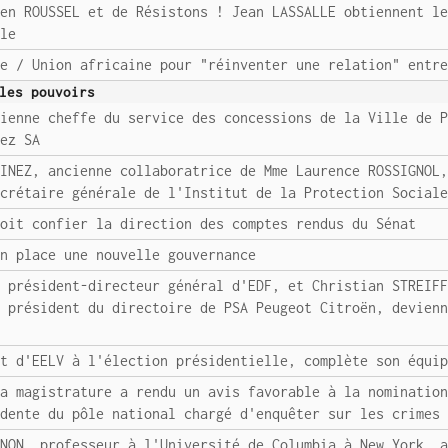
ien ROUSSEL et de Résistons ! Jean LASSALLE obtiennent l
lle
ne / Union africaine pour "réinventer une relation" entr
les pouvoirs
cienne cheffe du service des concessions de la Ville de 
uez SA
TINEZ, ancienne collaboratrice de Mme Laurence ROSSIGNOL
ecrétaire générale de l'Institut de la Protection Social
voit confier la direction des comptes rendus du Sénat
en place une nouvelle gouvernance
n président-directeur général d'EDF, et Christian STREIF
n président du directoire de PSA Peugeot Citroën, devien
a
at d'EELV à l'élection présidentielle, complète son équi
la magistrature a rendu un avis favorable à la nominatio
idente du pôle national chargé d'enquêter sur les crimes
GNON, professeur à l'Université de Columbia à New York, 