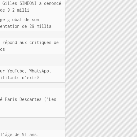
e Gilles SIMEONI a dénoncé
 de 9,2 milli
age global de son
mentation de 29 millia
N répond aux critiques de
ics
Sur YouTube, WhatsApp,
militants d'extrê
té Paris Descartes ("Les
 l'âge de 91 ans.