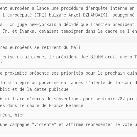
ment européen a lancé une procédure d'enquête interne en
e l'eurodéputé (CRE) bulgare Angel DZHAMBAZKI, soupçonné
es : Un juge new-yorkais a décidé que l'ancien président
P Jr. et Ivanka, devaient témoigner dans le cadre de l'e
ires européens se retirent du Mali
a crise ukrainienne, le président Joe BIDEN croit une of
s"
de proximité présente ses priorités pour le prochain qui
 la stratégie du gouvernement après l'alerte de la Cour 
ublic et de la dette publique
,6 milliard d'euros de subventions pour soutenir 782 pro
ses dans le cadre de France Relance
 réuni hier
 une campagne "violente" et affirme représenter le vote 