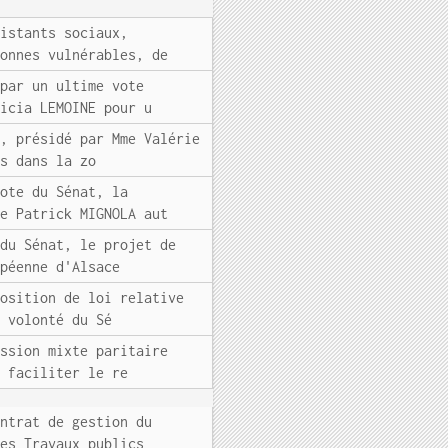
sistants sociaux,
sonnes vulnérables, de
 par un ultime vote
ricia LEMOINE pour u
), présidé par Mme Valérie
us dans la zo
vote du Sénat, la
le Patrick MIGNOLA aut
 du Sénat, le projet de
opéenne d'Alsace
position de loi relative
a volonté du Sé
ission mixte paritaire
à faciliter le re
ontrat de gestion du
des Travaux publics