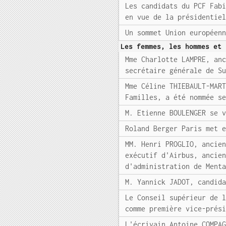
Les candidats du PCF Fab
en vue de la présidentie
Un sommet Union européen
Les femmes, les hommes et 
Mme Charlotte LAMPRE, an
secrétaire générale de S
Mme Céline THIEBAULT-MAR
Familles, a été nommée s
M. Etienne BOULENGER se 
Roland Berger Paris met 
MM. Henri PROGLIO, ancie
exécutif d'Airbus, ancie
d'administration de Ment
M. Yannick JADOT, candid
Le Conseil supérieur de 
comme première vice-prés
L'écrivain Antoine COMPA