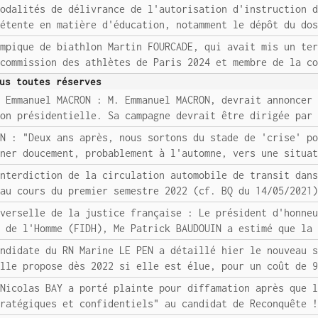
modalités de délivrance de l'autorisation d'instruction 
pétente en matière d'éducation, notamment le dépôt du do
ympique de biathlon Martin FOURCADE, qui avait mis un te
 commission des athlètes de Paris 2024 et membre de la c
us toutes réserves
/ Emmanuel MACRON : M. Emmanuel MACRON, devrait annoncer
ion présidentielle. Sa campagne devrait être dirigée par
AN : "Deux ans après, nous sortons du stade de 'crise' p
iner doucement, probablement à l'automne, vers une situa
interdiction de la circulation automobile de transit dan
 au cours du premier semestre 2022 (cf. BQ du 14/05/2021
iverselle de la justice française : Le président d'honne
s de l'Homme (FIDH), Me Patrick BAUDOUIN a estimé que la
andidate du RN Marine LE PEN a détaillé hier le nouveau 
elle propose dès 2022 si elle est élue, pour un coût de 
 Nicolas BAY a porté plainte pour diffamation après que 
tratégiques et confidentiels" au candidat de Reconquête 