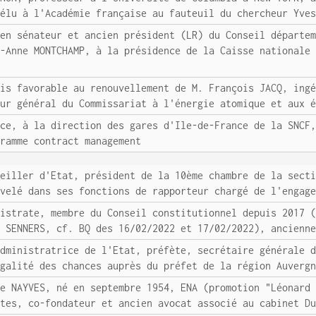
 élu à l'Académie française au fauteuil du chercheur Yve
ien sénateur et ancien président (LR) du Conseil départe
e-Anne MONTCHAMP, à la présidence de la Caisse nationale
vis favorable au renouvellement de M. François JACQ, ing
eur général du Commissariat à l'énergie atomique et aux 
ace, à la direction des gares d'Ile-de-France de la SNCF
gramme contract management
seiller d'Etat, président de la 10ème chambre de la sect
uvelé dans ses fonctions de rapporteur chargé de l'engag
gistrate, membre du Conseil constitutionnel depuis 2017 
s SENNERS, cf. BQ des 16/02/2022 et 17/02/2022), ancienn
administratrice de l'Etat, préfète, secrétaire générale 
égalité des chances auprès du préfet de la région Auverg
de NAYVES, né en septembre 1954, ENA (promotion "Léonard
ptes, co-fondateur et ancien avocat associé au cabinet D