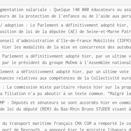
ugmentation salariale : Quelque 140 000 éducateurs ou as
teurs de la protection de l'enfance ou de l'aide aux per
 / adoption : Le Parlement a définitivement adopté hier,
position de loi de la députée (AE) de Seine-et-Marne Pat
conseil d'administration d'Ile-de-France Mobilités (IDFM
é hier les modalités de la mise en concurrence des autob
e Parlement a définitivement adopté hier, par un ultime 
e par le président du groupe MoDem à l'Assemblée nationa
rlement a définitivement adopté hier, par un ultime vote
nnances relatives aux compétences de la Collectivité eur
m : La commission mixte paritaire réunie hier sur la pro
la filiation n'a pu aboutir à un texte commun. "Malgré l
CMP : Députés et sénateurs se sont accordés hier en comm
 de loi du député (REM) du Bas-Rhin Bruno STUDER visant 
t du transport maritime français CMA CGM a remporté le c
u port de Beyrouth, a annoncé hier le ministre libanais 