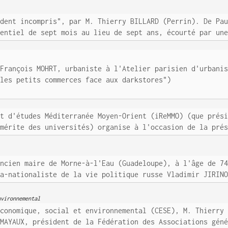
ident incompris", par M. Thierry BILLARD (Perrin). De Pa
dentiel de sept mois au lieu de sept ans, écourté par un
 François MOHRT, urbaniste à l'Atelier parisien d'urbani
 les petits commerces face aux darkstores")
et d'études Méditerranée Moyen-Orient (iReMMO) (que prés
émérite des universités) organise à l'occasion de la pré
ancien maire de Morne-à-l'Eau (Guadeloupe), à l'âge de 7
ra-nationaliste de la vie politique russe Vladimir JIRIN
nvironnemental
économique, social et environnemental (CESE), M. Thierry
 MAYAUX, président de la Fédération des Associations gén