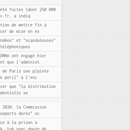
 été faites (dont 250 000
uv.fr, a indiq
ntion de mettre fin à
ncer de mise en ex
ondées" et "scandaleuses"
 téléphoniques
LONNA ont engagé hier
ant que l'administ
t de Paris une plainte
en péril" à l'enc
hier que "la distribution
identielle se
e 2020, la Commission
sseports dorés" oc
ace à la prison à
RA, tué avec douze de