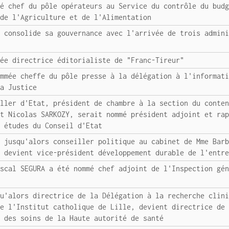
mé chef du pôle opérateurs au Service du contrôle du bud
 de l'Agriculture et de l'Alimentation
y consolide sa gouvernance avec l'arrivée de trois admin
mée directrice éditorialiste de "Franc-Tireur"
ommée cheffe du pôle presse à la délégation à l'informat
la Justice
iller d'Etat, président de chambre à la section du conte
nt Nicolas SARKOZY, serait nommé président adjoint et ra
s études du Conseil d'Etat
, jusqu'alors conseiller politique au cabinet de Mme Bar
, devient vice-président développement durable de l'entr
ascal SEGURA a été nommé chef adjoint de l'Inspection gé
qu'alors directrice de la Délégation à la recherche clin
de l'Institut catholique de Lille, devient directrice de
é des soins de la Haute autorité de santé