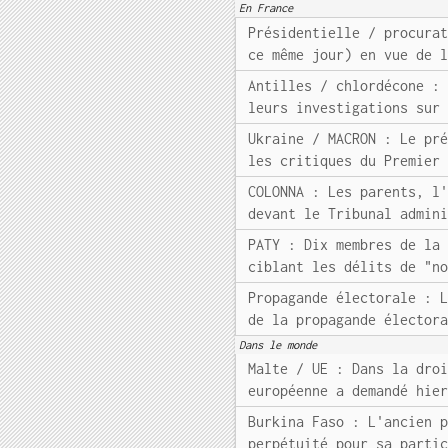
En France
Présidentielle / procura
ce même jour) en vue de 
Antilles / chlordécone :
leurs investigations sur
Ukraine / MACRON : Le pr
les critiques du Premier
COLONNA : Les parents, l
devant le Tribunal admin
PATY : Dix membres de la
ciblant les délits de "n
Propagande électorale : 
de la propagande élector
Dans le monde
Malte / UE : Dans la dro
européenne a demandé hie
Burkina Faso : L'ancien 
perpétuité pour sa parti