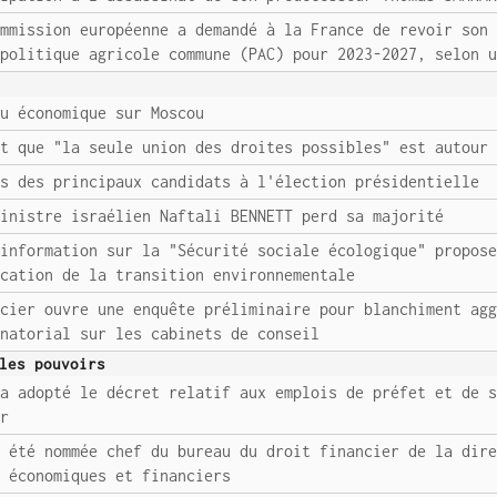
ommission européenne a demandé à la France de revoir son
 politique agricole commune (PAC) pour 2023-2027, selon 
au économique sur Moscou
it que "la seule union des droites possibles" est autour
ns des principaux candidats à l'élection présidentielle
ministre israélien Naftali BENNETT perd sa majorité
'information sur la "Sécurité sociale écologique" propos
ication de la transition environnementale
ncier ouvre une enquête préliminaire pour blanchiment ag
énatorial sur les cabinets de conseil
les pouvoirs
 a adopté le décret relatif aux emplois de préfet et de 
ur
a été nommée chef du bureau du droit financier de la dir
s économiques et financiers