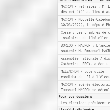
Sans commentaires... et so
MACRON / retraites : M. 
dès cet été" au lieu d'a
MACRON / Nouvelle-Calédo
30/03/2022), le député P
Corse : Les chambres de 
insulaires de l'hôteller
BORLOO / MACRON : L'anci
soutenir M. Emmanuel MAC
Assemblée nationale / di
Catherine LEROY, a écrit
MELENCHON / vote utile :
candidat de LFI à l'élec
MACRON / soirée électora
Emmanuel MACRON se dérou
Pour vos dossiers
Les élections présidenti
Lire-Voir-Entendre