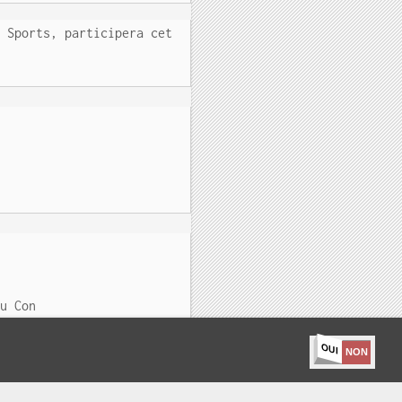
s Sports, participera cet
du Con
OUI
NON