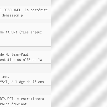
ul DESCHANEL, la postérité
e démission p
sme (APUR) ("Les enjeux
ide M. Jean-Paul
sentation du n°53 de la
4 ans.
OVSKI, à l'âge de 75 ans.
 BEAUDET, s'entretiendra
érales étudiant