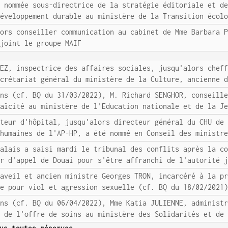
é nommée sous-directrice de la stratégie éditoriale et d
développement durable au ministère de la Transition écol
lors conseiller communication au cabinet de Mme Barbara 
ejoint le groupe MAIF
MEZ, inspectrice des affaires sociales, jusqu'alors chef
ecrétariat général du ministère de la Culture, ancienne 
ons (cf. BQ du 31/03/2022), M. Richard SENGHOR, conseill
laïcité au ministère de l'Education nationale et de la J
cteur d'hôpital, jusqu'alors directeur général du CHU de
 humaines de l'AP-HP, a été nommé en Conseil des ministr
Calais a saisi mardi le tribunal des conflits après la c
ur d'appel de Douai pour s'être affranchi de l'autorité 
raveil et ancien ministre Georges TRON, incarcéré à la p
ve pour viol et agression sexuelle (cf. BQ du 18/02/2021
ons (cf. BQ du 06/04/2022), Mme Katia JULIENNE, administ
e de l'offre de soins au ministère des Solidarités et de