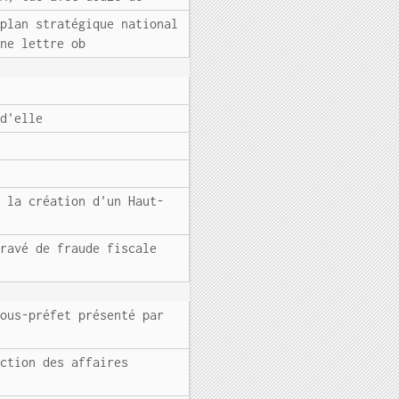
 plan stratégique national
une lettre ob
 d'elle
e la création d'un Haut-
gravé de fraude fiscale
sous-préfet présenté par
ection des affaires