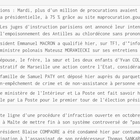
tions : Mardi, plus d'un million de procurations avaient
la présidentielle, à 75 % grâce au site maprocuration.go
 Les juges d'instruction parisiens ont annoncé leur inte
 l'empoisonnement des Antilles au chlordécone sans prono
ésident Emmanuel MACRON a qualifié hier, sur TF1, d'"inf
 ministre polonais Mateusz MORAWIECKI sur ses entretiens
'épouse, le frère, la sœur et les deux enfants d'Yvan CO
istratif de Marseille une action contre l'Etat, considér
 famille de Samuel PATY ont déposé hier auprès du parque
on-empêchement de crime et de non-assistance à personne 
Le ministère de l'Intérieur et La Poste ont fait savoir 
ale par La Poste pour le premier tour de l'élection prés
ite ligne d'une procédure d'infraction ouverte en octobr
r à Malte de mettre fin à son système controversé de "pa
président Blaise COMPAORE a été condamné hier par contum
cipation à l'assassinat de son prédécesseur Thomas SANKA