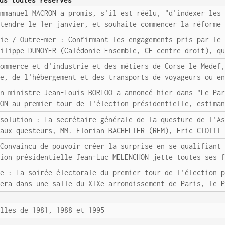
us toutes réserves
Emmanuel MACRON a promis, s'il est réélu, "d'indexer les
ttendre le 1er janvier, et souhaite commencer la réforme
nie / Outre-mer : Confirmant les engagements pris par le
hilippe DUNOYER (Calédonie Ensemble, CE centre droit), q
commerce et d'industrie et des métiers de Corse le Medef
ie, de l'hébergement et des transports de voyageurs ou e
en ministre Jean-Louis BORLOO a annoncé hier dans "Le Pa
RON au premier tour de l'élection présidentielle, estima
ssolution : La secrétaire générale de la questure de l'A
 aux questeurs, MM. Florian BACHELIER (REM), Eric CIOTTI
 Convaincu de pouvoir créer la surprise en se qualifiant
tion présidentielle Jean-Luc MELENCHON jette toutes ses 
le : La soirée électorale du premier tour de l'élection 
lera dans une salle du XIXe arrondissement de Paris, le 
elles de 1981, 1988 et 1995