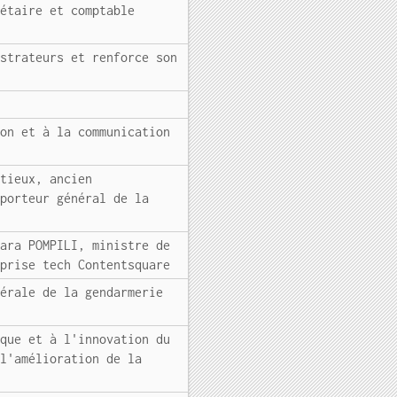
gétaire et comptable
istrateurs et renforce son
ion et à la communication
ntieux, ancien
pporteur général de la
bara POMPILI, ministre de
eprise tech Contentsquare
nérale de la gendarmerie
ique et à l'innovation du
 l'amélioration de la