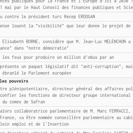
ances publiques pour la France et l'Europe d'ici à 2030 
11 mai par le Haut Conseil des finances publiques et Sci
ou contre le président turc Recep ERDOGAN
fense louent la "visibilité" que leur donne le projet de
e Elisabeth BORNE, considère que M. Jean-Luc MELENCHON a
iance" dans "notre démocratie"
e les feux pour produire un million d'obus par an
 présente un paquet législatif dit "anti-corruption", ma
a ébranlé le Parlement européen
les pouvoirs
stre plénipotentiaire, directeur général des affaires po
 confier les fonctions de directeur groupe international
e du comex de Safran
'alors collaboratrice parlementaire de M. Marc FERRACCI,
 France, va être nommée conseillère parlementaire au cab
Plein emploi et de l'Insertion