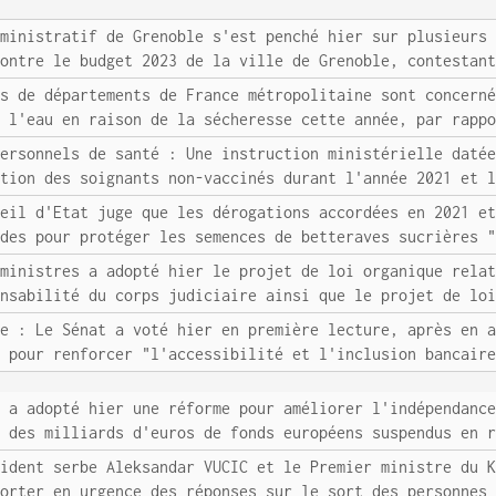
dministratif de Grenoble s'est penché hier sur plusieurs
contre le budget 2023 de la ville de Grenoble, contestan
us de départements de France métropolitaine sont concern
e l'eau en raison de la sécheresse cette année, par rapp
personnels de santé : Une instruction ministérielle daté
ation des soignants non-vaccinés durant l'année 2021 et 
seil d'Etat juge que les dérogations accordées en 2021 e
ïdes pour protéger les semences de betteraves sucrières 
 ministres a adopté hier le projet de loi organique rela
onsabilité du corps judiciaire ainsi que le projet de lo
re : Le Sénat a voté hier en première lecture, après en 
S pour renforcer "l'accessibilité et l'inclusion bancair
e a adopté hier une réforme pour améliorer l'indépendanc
e des milliards d'euros de fonds européens suspendus en 
sident serbe Aleksandar VUCIC et le Premier ministre du 
porter en urgence des réponses sur le sort des personnes