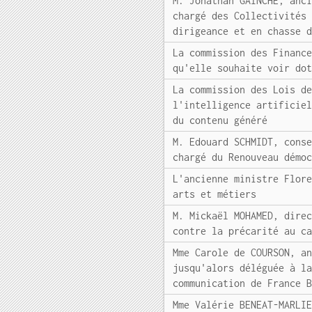
M. Jonathan GAINCHE, anc
chargé des Collectivités
dirigeance et en chasse 
La commission des Financ
qu'elle souhaite voir do
La commission des Lois d
l'intelligence artificie
du contenu généré
M. Edouard SCHMIDT, cons
chargé du Renouveau démo
L'ancienne ministre Flor
arts et métiers
M. Mickaël MOHAMED, dire
contre la précarité au c
Mme Carole de COURSON, a
jusqu'alors déléguée à l
communication de France 
Mme Valérie BENEAT-MARLI