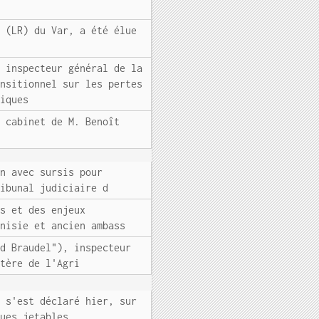
e (LR) du Var, a été élue
, inspecteur général de la
ansitionnel sur les pertes
tiques
e cabinet de M. Benoît
on avec sursis pour
ribunal judiciaire d
es et des enjeux
unisie et ancien ambass
nd Braudel"), inspecteur
stère de l'Agri
, s'est déclaré hier, sur
ques jetables