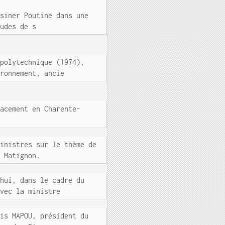
ssiner Poutine dans une
tudes de s
 polytechnique (1974),
ironnement, ancie
lacement en Charente-
ministres sur le thème de
e Matignon.
'hui, dans le cadre du
avec la ministre
uis MAPOU, président du