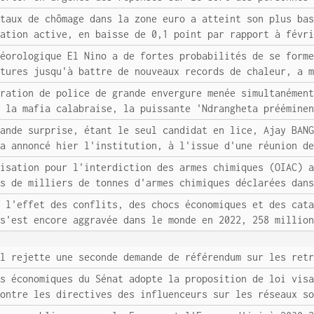
 taux de chômage dans la zone euro a atteint son plus ba
lation active, en baisse de 0,1 point par rapport à févr
téorologique El Nino a de fortes probabilités de se form
atures jusqu'à battre de nouveaux records de chaleur, a 
ération de police de grande envergure menée simultanémen
i la mafia calabraise, la puissante 'Ndrangheta préémine
rande surprise, étant le seul candidat en lice, Ajay BAN
 a annoncé hier l'institution, à l'issue d'une réunion d
nisation pour l'interdiction des armes chimiques (OIAC) 
es de milliers de tonnes d'armes chimiques déclarées dan
s l'effet des conflits, des chocs économiques et des cat
 s'est encore aggravée dans le monde en 2022, 258 millio
el rejette une seconde demande de référendum sur les ret
es économiques du Sénat adopte la proposition de loi vis
contre les directives des influenceurs sur les réseaux s