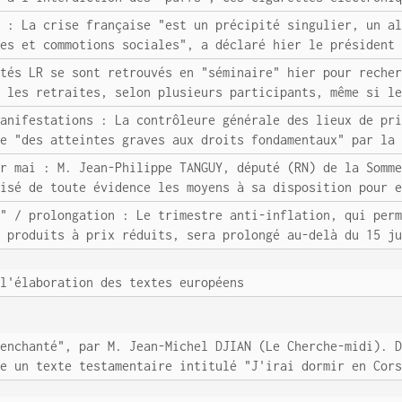
e : La crise française "est un précipité singulier, un a
res et commotions sociales", a déclaré hier le président
utés LR se sont retrouvés en "séminaire" hier pour reche
r les retraites, selon plusieurs participants, même si l
manifestations : La contrôleure générale des lieux de pr
ce "des atteintes graves aux droits fondamentaux" par la
er mai : M. Jean-Philippe TANGUY, député (RN) de la Somm
lisé de toute évidence les moyens à sa disposition pour 
n" / prolongation : Le trimestre anti-inflation, qui per
e produits à prix réduits, sera prolongé au-delà du 15 j
 l'élaboration des textes européens
senchanté", par M. Jean-Michel DJIAN (Le Cherche-midi). 
ge un texte testamentaire intitulé "J'irai dormir en Cor