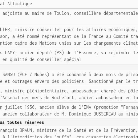
ral Atlantique
e adjointe au maire de Toulon, conseillère départemental
LLIER, ministre conseiller pour les affaires économiques
ésor, a été nommé représentant de la France au Comité tr
ention-cadre des Nations unies sur les changements clima
is LAMY, ancien député (PS) de l'Essonne, va rejoindre l
e en qualité de conseiller spécial
s SANSU (PCF / Nupes) a été condamné à deux mois de pris
se et outrages envers des policiers. Sanctionné par le t
R, ministre plénipotentiaire, ambassadeur chargé des pôl
l'Arsenal des mers de Rochefort, ancien ambassadeur en T
en juillet 1956, ancien élève de l'ENA (promotion "Ferna
, ancien collaborateur de M. Dominique BUSSEREAU au mini
us toutes réserves
François BRAUN, ministre de la Santé et de la Prévention
" à l'interdiction des "puffs", ces cigarettes électroni