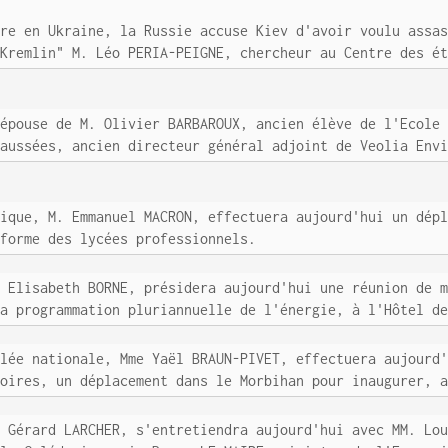
rre en Ukraine, la Russie accuse Kiev d'avoir voulu assa
 Kremlin" M. Léo PERIA-PEIGNE, chercheur au Centre des é
 épouse de M. Olivier BARBAROUX, ancien élève de l'Ecole
haussées, ancien directeur général adjoint de Veolia Env
lique, M. Emmanuel MACRON, effectuera aujourd'hui un dép
éforme des lycées professionnels.
e Elisabeth BORNE, présidera aujourd'hui une réunion de 
la programmation pluriannuelle de l'énergie, à l'Hôtel d
blée nationale, Mme Yaël BRAUN-PIVET, effectuera aujourd
toires, un déplacement dans le Morbihan pour inaugurer, 
. Gérard LARCHER, s'entretiendra aujourd'hui avec MM. Lo