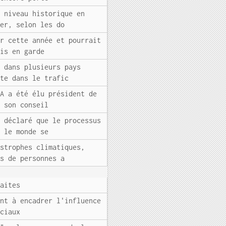
s niveau historique en
ier, selon les do
er cette année et pourrait
mis en garde
t dans plusieurs pays
nte dans le trafic
GA a été élu président de
e son conseil
a déclaré que le processus
s le monde se
astrophes climatiques,
ns de personnes a
raites
ant à encadrer l'influence
ociaux