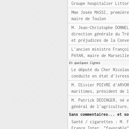
Groupe hospitalier Litto
Mme Josée MASSI, premièr
maire de Toulon
M. Jean-Christophe DONNE
direction générale du Tr
et préjudices de la Conv
L'ancien ministre Franço
PAYAN, maire de Marseill
En quelques lignes
Le député du Cher Nicola
conduite en état d'ivres
M. Olivier POIVRE d'ARVO
maritimes, président de 
M. Patrick DEDINGER, né 
général de l'agriculture
Sans commentaires... et so
Santé / cigarettes : M. 
France Inter, "favorable