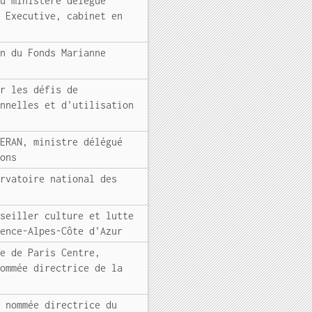
au ministère délégué
n Executive, cabinet en
on du Fonds Marianne
e
ur les défis de
onnelles et d'utilisation
VERAN, ministre délégué
ions
ervatoire national des
nseiller culture et lutte
vence-Alpes-Côte d'Azur
re de Paris Centre,
nommée directrice de la
é nommée directrice du