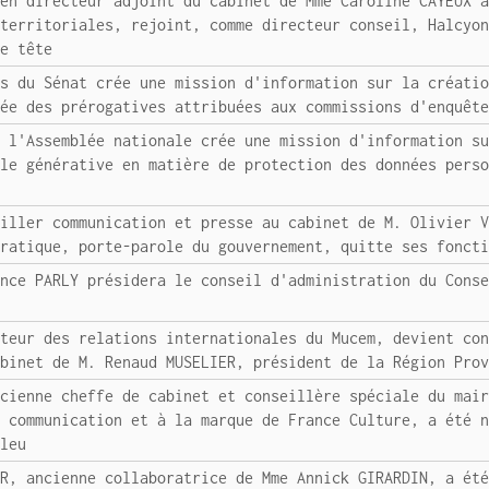
ien directeur adjoint du cabinet de Mme Caroline CAYEUX 
 territoriales, rejoint, comme directeur conseil, Halcyo
de tête
es du Sénat crée une mission d'information sur la créati
tée des prérogatives attribuées aux commissions d'enquêt
e l'Assemblée nationale crée une mission d'information s
lle générative en matière de protection des données pers
eiller communication et presse au cabinet de M. Olivier 
cratique, porte-parole du gouvernement, quitte ses fonct
ence PARLY présidera le conseil d'administration du Cons
cteur des relations internationales du Mucem, devient co
abinet de M. Renaud MUSELIER, président de la Région Pro
ncienne cheffe de cabinet et conseillère spéciale du mai
a communication et à la marque de France Culture, a été 
Bleu
ER, ancienne collaboratrice de Mme Annick GIRARDIN, a ét