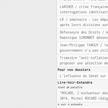
LARCHER / crise français
interrogations identitai
LR / séminaire : Les dép
après leurs divisions su
Défenseure des Droits / 
Dominique SIMONNOT dénon
Jean-Philippe TANGUY / 1
gouvernement n'a pas uti
Trimestre "anti-inflatio
proposer une sélection d
Pour vos dossiers
L'influence du Sénat sur
Lire-Voir-Entendre
Vient de paraître
"ROCARD, l'enchanteur dé
2016, Michel ROCARD rédi
A voir A entendre