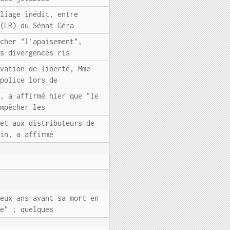
lliage inédit, entre
 (LR) du Sénat Géra
rcher "l'apaisement",
es divergences ris
ivation de liberté, Mme
 police lors de
e, a affirmé hier que "le
empêcher les
met aux distributeurs de
uin, a affirmé
Deux ans avant sa mort en
se" ; quelques