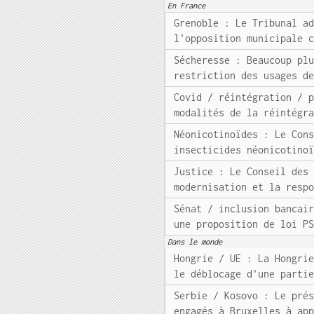
En France
Grenoble : Le Tribunal a
l'opposition municipale 
Sécheresse : Beaucoup pl
restriction des usages d
Covid / réintégration / 
modalités de la réintégr
Néonicotinoïdes : Le Con
insecticides néonicotino
Justice : Le Conseil des
modernisation et la resp
Sénat / inclusion bancai
une proposition de loi P
Dans le monde
Hongrie / UE : La Hongri
le déblocage d'une parti
Serbie / Kosovo : Le pré
engagés à Bruxelles à ap