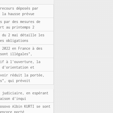
 recours déposés par
t la hausse prévue
és par des mesures de
ort au printemps 2
e du 2 mai détaille les
les obligations
t 2022 en France à des
"sont illégales",
tif à l'ouverture, la
i d'orientation et
avoir réduit la portée,
es", qui prévoit
e judiciaire, en espérant
raison d'inqui
Kosovo Albin KURTI se sont
 encore porté