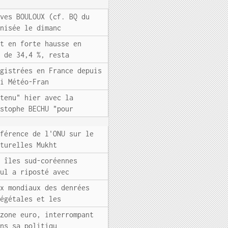
Yves BOULOUX (cf. BQ du
anisée le dimanc
it en forte hausse en
n de 34,4 %, resta
egistrées en France depuis
di Météo-Fran
etenu" hier avec la
istophe BECHU "pour
nférence de l'ONU sur le
aturelles Mukht
s îles sud-coréennes
oul a riposté avec
ix mondiaux des denrées
végétales et les
 zone euro, interrompant
ans sa politiqu