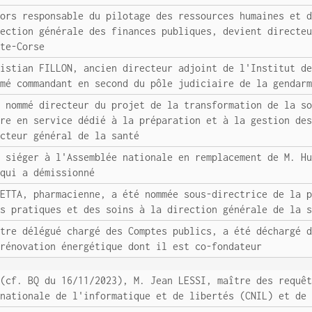
lors responsable du pilotage des ressources humaines et 
rection générale des finances publiques, devient directe
ute-Corse
ristian FILLON, ancien directeur adjoint de l'Institut d
mmé commandant en second du pôle judiciaire de la gendar
é nommé directeur du projet de la transformation de la s
ire en service dédié à la préparation et à la gestion de
ecteur général de la santé
t siéger à l'Assemblée nationale en remplacement de M. H
 qui a démissionné
HETTA, pharmacienne, a été nommée sous-directrice de la 
es pratiques et des soins à la direction générale de la 
stre délégué chargé des Comptes publics, a été déchargé 
 rénovation énergétique dont il est co-fondateur
 (cf. BQ du 16/11/2023), M. Jean LESSI, maître des requê
 nationale de l'informatique et de libertés (CNIL) et de