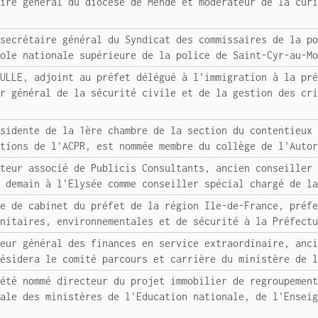
aire général du diocèse de Mende et modérateur de la cur
 secrétaire général du Syndicat des commissaires de la p
cole nationale supérieure de la police de Saint-Cyr-au-M
EULLE, adjoint au préfet délégué à l'immigration à la pr
ur général de la sécurité civile et de la gestion des cr
ésidente de la 1ère chambre de la section du contentieux
ctions de l'ACPR, est nommée membre du collège de l'Auto
cteur associé de Publicis Consultants, ancien conseiller
t demain à l'Elysée comme conseiller spécial chargé de l
fe de cabinet du préfet de la région Ile-de-France, préf
anitaires, environnementales et de sécurité à la Préfect
teur général des finances en service extraordinaire, anc
résidera le comité parcours et carrière du ministère de 
 été nommé directeur du projet immobilier de regroupemen
rale des ministères de l'Education nationale, de l'Ensei