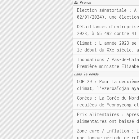
En France
Election sénatoriale : A
02/01/2024), une électio
Défaillances d'entrepris
2023, à 55 492 contre 41
Climat : L'année 2023 se
le début du XXe siècle, 
Inondations / Pas-de-Cal
Première ministre Elisab
Dans le monde
COP 29 : Pour la deuxièm
climat, l'Azerbaïdjan ay
Corées : La Corée du Nor
reculées de Yeonpyeong e
Prix alimentaires : Aprè
alimentaires ont baissé 
Zone euro / inflation : 
une longue période de re