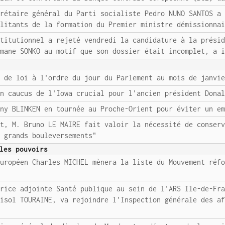
crétaire général du Parti socialiste Pedro NUNO SANTOS a
ilitants de la formation du Premier ministre démissionna
stitutionnel a rejeté vendredi la candidature à la prési
smane SONKO au motif que son dossier était incomplet, a 
s de loi à l'ordre du jour du Parlement au mois de janvi
un caucus de l'Iowa crucial pour l'ancien président Dona
ony BLINKEN en tournée au Proche-Orient pour éviter un e
nt, M. Bruno LE MAIRE fait valoir la nécessité de conser
e grands bouleversements"
les pouvoirs
européen Charles MICHEL mènera la liste du Mouvement réf
trice adjointe Santé publique au sein de l'ARS Ile-de-Fr
risol TOURAINE, va rejoindre l'Inspection générale des a