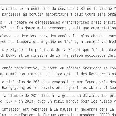
 la suite de la démission du sénateur (LR) de la Vienne 
n partielle au scrutin majoritaire à deux tours sera org
es : Le nombre de défaillances d'entreprises s'est inscr
 297 sur les douze mois précédents, soit une augmentatio
 classe au deuxième rang des années les plus chaudes enr
avec une température moyenne de 14,4°C, a indiqué vendre
ais / Elysée : Le président de la République "s'est entr
eth BORNE et le ministre de la Transition écologique Chr
e année consécutive, un homme du pétrole présidera la co
ant nommé son ministre de l'Ecologie et des Ressources n
d a tiré plus de 200 obus vendredi en mer Jaune, près de
t Baengnyeong où les civils ont rejoint les abris, et Sé
s la flambée de 2022 liée à la guerre en Ukraine, les pr
de 13,7 % en 2023, avec un repli marqué pour les huiles 
L'inflation est repartie à la hausse en décembre dans la
flux et confortant la Banque centrale européenne (BCE) d