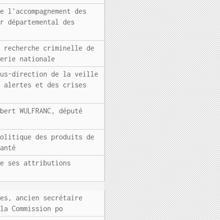
de l'accompagnement des
ur départemental des
e recherche criminelle de
merie nationale
ous-direction de la veille
s alertes et des crises
ubert WULFRANC, député
politique des produits de
santé
de ses attributions
tes, ancien secrétaire
 la Commission po