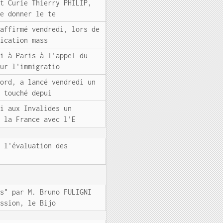
ut Curie Thierry PHILIP,
se donner le te
éaffirmé vendredi, lors de
fication mass
di à Paris à l'appel du
sur l'immigratio
Nord, a lancé vendredi un
, touché depui
di aux Invalides un
t la France avec l'E
t l'évaluation des
es" par M. Bruno FULIGNI
ession, le Bijo