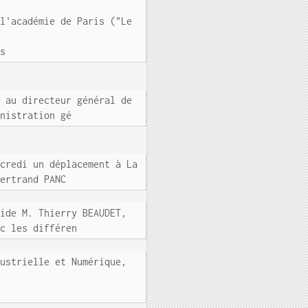
 l'académie de Paris ("Le
 s
t au directeur général de
inistration gé
rcredi un déplacement à La
Bertrand PANC
side M. Thierry BEAUDET,
ec les différen
dustrielle et Numérique,