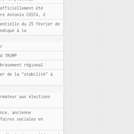
 officiellement été
ire Antonio COSTA, é
dentielle du 25 février de
indiqué à la
er
ld TRUMP
mbrasement régional
ver de la "stabilité" à
ormateur aux élections
ance, ancienne
ffaires sociales en