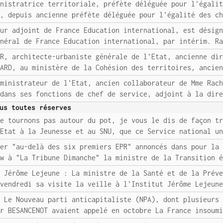
inistratrice territoriale, préfète déléguée pour l'égali
e, depuis ancienne préfète déléguée pour l'égalité des c
eur adjoint de France Education international, est désig
énéral de France Education international, par intérim. R
OR, architecte-urbaniste générale de l'Etat, ancienne di
ZARD, au ministère de la Cohésion des territoires, ancie
dministrateur de l'Etat, ancien collaborateur de Mme Rac
 dans ses fonctions de chef de service, adjoint à la dir
us toutes réserves
Ne tournons pas autour du pot, je vous le dis de façon t
'Etat à la Jeunesse et au SNU, que ce Service national u
ler "au-delà des six premiers EPR" annoncés dans pour la
ew à "La Tribune Dimanche" la ministre de la Transition 
t Jérôme Lejeune : La ministre de la Santé et de la Prév
 vendredi sa visite la veille à l'Institut Jérôme Lejeun
: Le Nouveau parti anticapitaliste (NPA), dont plusieurs
er BESANCENOT avaient appelé en octobre La France insoum