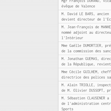
Mgr François DURAND, vic
évêque de Valence
M. David LE BARS, ancien
devient directeur de l'E
M. Jean-François de MANH
nommé adjoint au directe
l'Intérieur
Mme Gaëlle DUMORTIER, pr
de la commission des san
M. Jonathan GUEMAS, dire
de la République, revien
Mme Cécile GUILHEM, chef
directrice des polices s
M. Alain TRIOLLE, inspec
de M. Olivier DUSSOPT, p
M. Sébastien CLAUSENER a
de l'administration cent
Sports