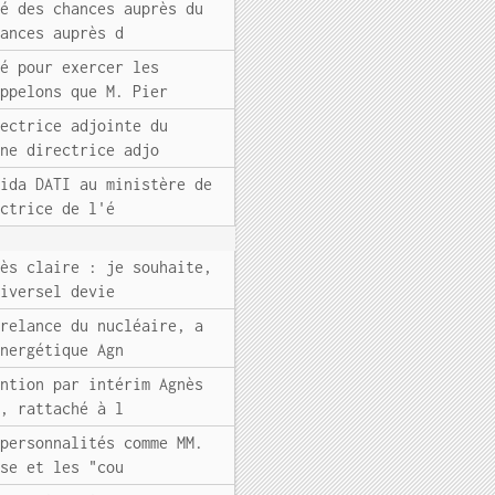
té des chances auprès du
hances auprès d
né pour exercer les
appelons que M. Pier
rectrice adjointe du
nne directrice adjo
hida DATI au ministère de
ectrice de l'é
rès claire : je souhaite,
niversel devie
 relance du nucléaire, a
énergétique Agn
ention par intérim Agnès
e, rattaché à l
 personnalités comme MM.
ise et les "cou