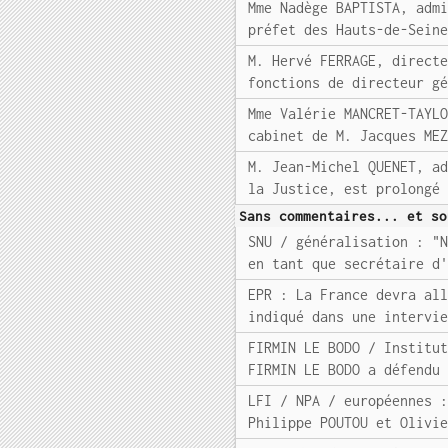
Mme Nadège BAPTISTA, adm
préfet des Hauts-de-Sein
M. Hervé FERRAGE, direct
fonctions de directeur g
Mme Valérie MANCRET-TAYL
cabinet de M. Jacques ME
M. Jean-Michel QUENET, a
la Justice, est prolongé
Sans commentaires... et so
SNU / généralisation : "
en tant que secrétaire d
EPR : La France devra al
indiqué dans une intervi
FIRMIN LE BODO / Institu
FIRMIN LE BODO a défendu
LFI / NPA / européennes 
Philippe POUTOU et Olivi