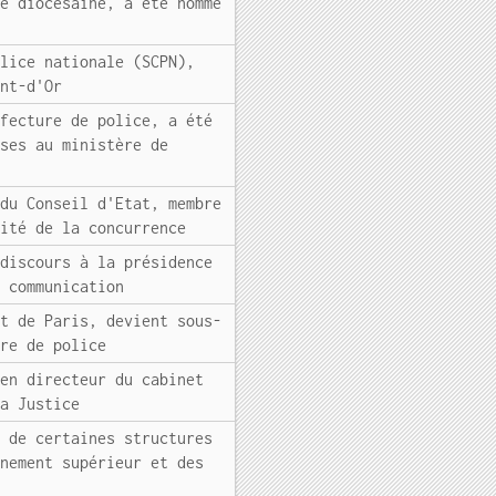
ie diocésaine, a été nommé
olice nationale (SCPN),
ont-d'Or
éfecture de police, a été
ises au ministère de
 du Conseil d'Etat, membre
rité de la concurrence
 discours à la présidence
a communication
et de Paris, devient sous-
ure de police
ien directeur du cabinet
la Justice
t de certaines structures
gnement supérieur et des