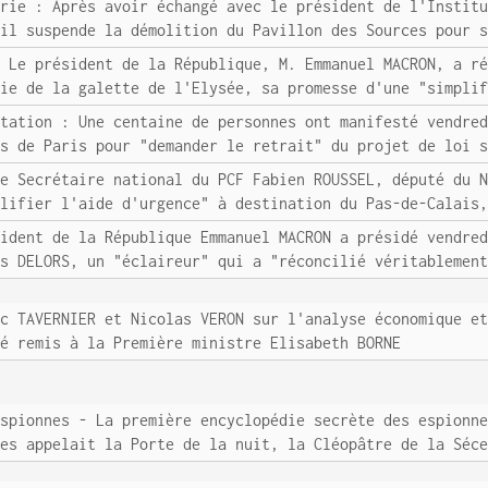
urie : Après avoir échangé avec le président de l'Instit
'il suspende la démolition du Pavillon des Sources pour 
: Le président de la République, M. Emmanuel MACRON, a r
nie de la galette de l'Elysée, sa promesse d'une "simpli
station : Une centaine de personnes ont manifesté vendre
rs de Paris pour "demander le retrait" du projet de loi 
Le Secrétaire national du PCF Fabien ROUSSEL, député du 
plifier l'aide d'urgence" à destination du Pas-de-Calais
sident de la République Emmanuel MACRON a présidé vendre
es DELORS, un "éclaireur" qui a "réconcilié véritablemen
uc TAVERNIER et Nicolas VERON sur l'analyse économique e
té remis à la Première ministre Elisabeth BORNE
espionnes - La première encyclopédie secrète des espionn
les appelait la Porte de la nuit, la Cléopâtre de la Séc