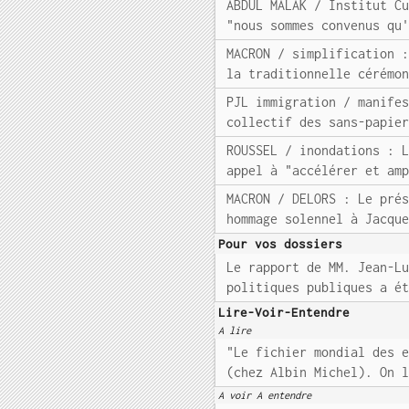
ABDUL MALAK / Institut C
"nous sommes convenus qu
MACRON / simplification 
la traditionnelle cérémo
PJL immigration / manife
collectif des sans-papie
ROUSSEL / inondations : 
appel à "accélérer et am
MACRON / DELORS : Le pré
hommage solennel à Jacqu
Pour vos dossiers
Le rapport de MM. Jean-L
politiques publiques a é
Lire-Voir-Entendre
A lire
"Le fichier mondial des 
(chez Albin Michel). On 
A voir A entendre