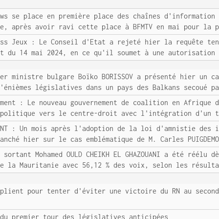
ews se place en première place des chaînes d'information
ée, après avoir ravi cette place à BFMTV en mai pour la 
ass Jeux : Le Conseil d'Etat a rejeté hier la requête te
et du 14 mai 2024, en ce qu'il soumet à une autorisation
ier ministre bulgare Boïko BORISSOV a présenté hier un c
d'énièmes législatives dans un pays des Balkans secoué p
ement : Le nouveau gouvernement de coalition en Afrique 
 politique vers le centre-droit avec l'intégration d'un 
ONT : Un mois après l'adoption de la loi d'amnistie des 
ranché hier sur le cas emblématique de M. Carles PUIGDEM
t sortant Mohamed OULD CHEIKH EL GHAZOUANI a été réélu d
de la Mauritanie avec 56,12 % des voix, selon les résult
iplient pour tenter d'éviter une victoire du RN au secon
 du premier tour des législatives anticipées