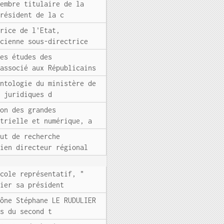
membre titulaire de la
président de la c
trice de l'Etat,
ncienne sous-directrice
des études des
 associé aux Républicains
ontologie du ministère de
s juridiques d
ion des grandes
strielle et numérique, a
tut de recherche
cien directeur régional
icole représentatif, "
hier sa président
hône Stéphane LE RUDULIER
rs du second t