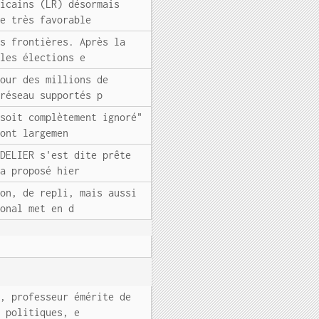
licains (LR) désormais
ge très favorable
es frontières. Après la
 les élections e
pour des millions de
 réseau supportés p
"soit complètement ignoré"
sont largemen
NDELIER s'est dite prête
 a proposé hier
ion, de repli, mais aussi
ional met en d
R, professeur émérite de
t politiques, e