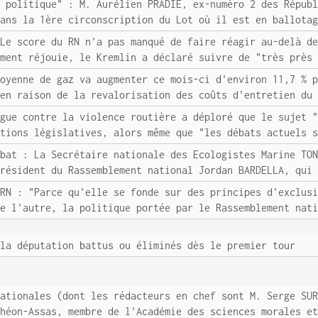
e politique" : M. Aurélien PRADIE, ex-numéro 2 des Répub
dans la 1ère circonscription du Lot où il est en ballota
 Le score du RN n'a pas manqué de faire réagir au-delà d
ement réjouie, le Kremlin a déclaré suivre de "très près
moyenne de gaz va augmenter ce mois-ci d'environ 11,7 % 
 en raison de la revalorisation des coûts d'entretien du
igue contre la violence routière a déploré que le sujet 
ctions législatives, alors même que "les débats actuels 
ébat : La Secrétaire nationale des Ecologistes Marine TO
président du Rassemblement national Jordan BARDELLA, qui
 RN : "Parce qu'elle se fonde sur des principes d'exclus
de l'autre, la politique portée par le Rassemblement nat
 la députation battus ou éliminés dès le premier tour
nationales (dont les rédacteurs en chef sont M. Serge SU
théon-Assas, membre de l'Académie des sciences morales e