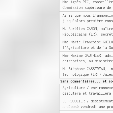
Mme Agnès PIC, conseillè
Commission supérieure de
Ainsi que nous l'annonci
jusqu'alors première con
M. Aurélien CARON, maîtr
Républicains (LR), secré
Mme Marie-Françoise GUIL
l'Agriculture et de la S
Mme Maxime GAUTHIER, adm
entreprises, au ministèr
M. Stéphane CASSEREAU, i
technologique (IRT) Jule
Sans commentaires... et so
Agriculture / environnem
discutera et travaillera
LE RUDULIER / désistemen
a déposé vendredi une pr