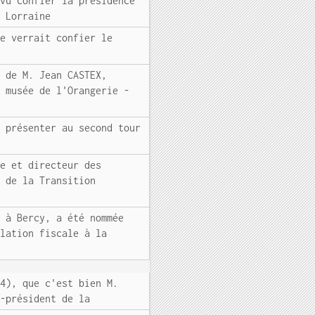
 vu confier la présidence
e Lorraine
se verrait confier le
e de M. Jean CASTEX,
u musée de l'Orangerie -
e présenter au second tour
le et directeur des
e de la Transition
N à Bercy, a été nommée
slation fiscale à la
24), que c'est bien M.
e-président de la