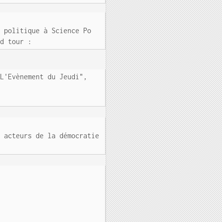
e politique à Science Po
nd tour :
"L'Evènement du Jeudi",
s acteurs de la démocratie