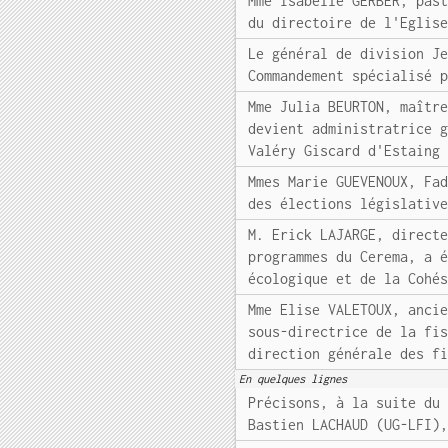
Mme Isabelle GERBER, pas
du directoire de l'Eglis
Le général de division J
Commandement spécialisé 
Mme Julia BEURTON, maîtr
devient administratrice 
Valéry Giscard d'Estaing
Mmes Marie GUEVENOUX, Fa
des élections législativ
M. Erick LAJARGE, direct
programmes du Cerema, a 
écologique et de la Cohé
Mme Elise VALETOUX, anci
sous-directrice de la fi
direction générale des f
En quelques lignes
Précisons, à la suite du
Bastien LACHAUD (UG-LFI)