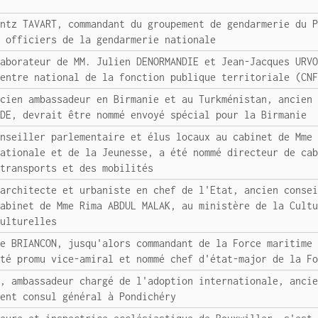
antz TAVART, commandant du groupement de gendarmerie du 
s officiers de la gendarmerie nationale
laborateur de MM. Julien DENORMANDIE et Jean-Jacques URV
Centre national de la fonction publique territoriale (CN
ncien ambassadeur en Birmanie et au Turkménistan, ancien
NDE, devrait être nommé envoyé spécial pour la Birmanie
onseiller parlementaire et élus locaux au cabinet de Mme
nationale et de la Jeunesse, a été nommé directeur de ca
 transports et des mobilités
 architecte et urbaniste en chef de l'Etat, ancien conse
cabinet de Mme Rima ABDUL MALAK, au ministère de la Cult
culturelles
de BRIANCON, jusqu'alors commandant de la Force maritime
été promu vice-amiral et nommé chef d'état-major de la F
E, ambassadeur chargé de l'adoption internationale, anci
ient consul général à Pondichéry