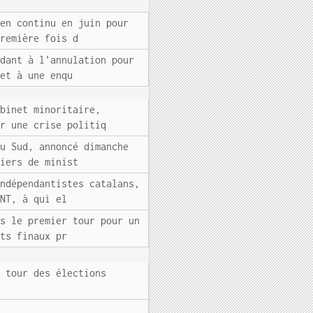
 en continu en juin pour
première fois d
ndant à l'annulation pour
 et à une enqu
abinet minoritaire,
ar une crise politiq
du Sud, annoncé dimanche
tiers de minist
indépendantistes catalans,
ONT, à qui el
ès le premier tour pour un
ats finaux pr
d tour des élections