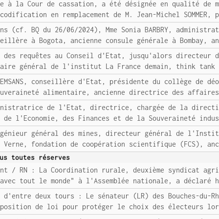
re à la Cour de cassation, a été désignée en qualité de 
 codification en remplacement de M. Jean-Michel SOMMER, 
ons (cf. BQ du 26/06/2024), Mme Sonia BARBRY, administra
seillère à Bogota, ancienne consule générale à Bombay, a
e des requêtes au Conseil d'Etat, jusqu'alors directeur 
taire général de l'institut La France demain, think tank
HEMSANS, conseillère d'Etat, présidente du collège de dé
ouveraineté alimentaire, ancienne directrice des affaire
inistratrice de l'Etat, directrice, chargée de la direct
e de l'Economie, des Finances et de la Souveraineté indu
ngénieur général des mines, directeur général de l'Insti
s Verne, fondation de coopération scientifique (FCS), an
us toutes réserves
ent / RN : La Coordination rurale, deuxième syndicat agr
 avec tout le monde" à l'Assemblée nationale, a déclaré 
t d'entre deux tours : Le sénateur (LR) des Bouches-du-R
oposition de loi pour protéger le choix des électeurs lo