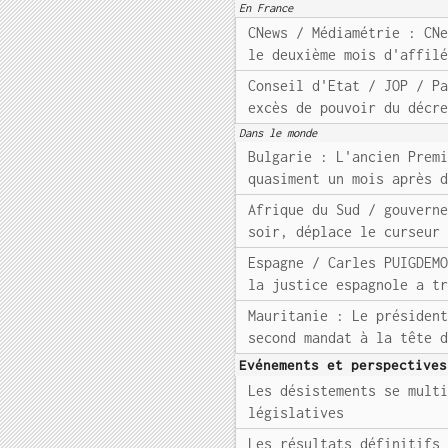
En France
CNews / Médiamétrie : CN
le deuxième mois d'affil
Conseil d'Etat / JOP / P
excès de pouvoir du décr
Dans le monde
Bulgarie : L'ancien Prem
quasiment un mois après 
Afrique du Sud / gouvern
soir, déplace le curseur
Espagne / Carles PUIGDEM
la justice espagnole a t
Mauritanie : Le présiden
second mandat à la tête 
Evénements et perspectives
Les désistements se mult
législatives
Les résultats définitifs