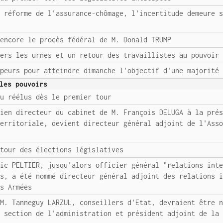
a réforme de l'assurance-chômage, l'incertitude demeure 
 encore le procès fédéral de M. Donald TRUMP
vers les urnes et un retour des travaillistes au pouvoir
 peurs pour atteindre dimanche l'objectif d'une majorité
les pouvoirs
ou réélus dès le premier tour
cien directeur du cabinet de M. François DELUGA à la pré
territoriale, devient directeur général adjoint de l'Ass
 tour des élections législatives
ric PELTIER, jusqu'alors officier général "relations int
es, a été nommé directeur général adjoint des relations 
es Armées
 M. Tanneguy LARZUL, conseillers d'Etat, devraient être 
a section de l'administration et président adjoint de la