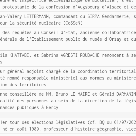
teure et inspectrice ecclésiastique de Bouxwiller, s'est
e protestante de la confession d'Augsbourg d'Alsace et d
ean-Valéry LETTERMANN, commandant du SIRPA Gendarmerie, 
pour la sécurité nucléaire (CoSSeN)
e des requêtes au Conseil d'Etat, ancienne collaboratric
générale de l'Etablissement public du musée d'Orsay et d
dila KHATTABI, et Sabrina AGRESTI-ROUBACHE renoncent à s
es
eur général adjoint chargé de la coordination territoria
été nommé responsable ministériel aux normes au ministèr
sion des territoires
enne conseillère de MM. Bruno LE MAIRE et Gérald DARMANI
scalité des personnes au sein de la direction de la légi
inances publiques à Bercy
 1er tour des élections législatives (cf. BQ du 01/07/20
, né en août 1980, professeur d'histoire-géographie, vic