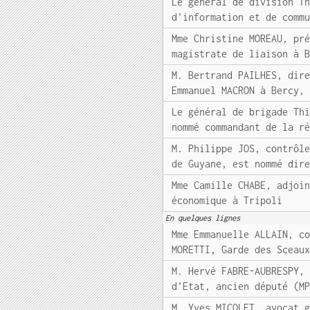
Le général de division T
d'information et de comm
Mme Christine MOREAU, pr
magistrate de liaison à 
M. Bertrand PAILHES, dir
Emmanuel MACRON à Bercy,
Le général de brigade Th
nommé commandant de la r
M. Philippe JOS, contrôl
de Guyane, est nommé dir
Mme Camille CHABE, adjoi
économique à Tripoli
En quelques lignes
Mme Emmanuelle ALLAIN, c
MORETTI, Garde des Sceau
M. Hervé FABRE-AUBRESPY,
d'Etat, ancien député (M
M. Yves MICOLET, avocat 