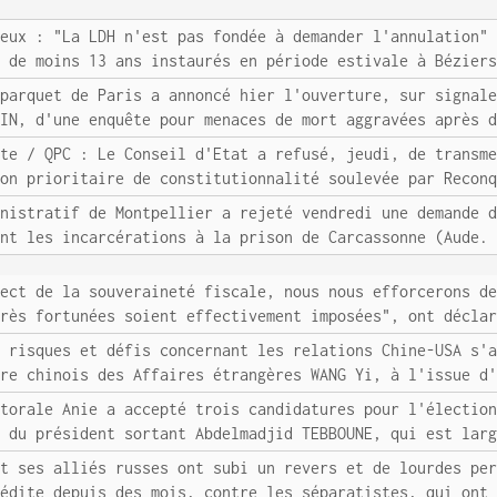
feux : "La LDH n'est pas fondée à demander l'annulation"
s de moins 13 ans instaurés en période estivale à Bézier
 parquet de Paris a annoncé hier l'ouverture, sur signal
NIN, d'une enquête pour menaces de mort aggravées après 
ête / QPC : Le Conseil d'Etat a refusé, jeudi, de transm
ion prioritaire de constitutionnalité soulevée par Recon
inistratif de Montpellier a rejeté vendredi une demande 
ent les incarcérations à la prison de Carcassonne (Aude.
pect de la souveraineté fiscale, nous nous efforcerons d
très fortunées soient effectivement imposées", ont décla
s risques et défis concernant les relations Chine-USA s'
tre chinois des Affaires étrangères WANG Yi, à l'issue d
ctorale Anie a accepté trois candidatures pour l'électio
e du président sortant Abdelmadjid TEBBOUNE, qui est lar
et ses alliés russes ont subi un revers et de lourdes pe
nédite depuis des mois, contre les séparatistes, qui ont