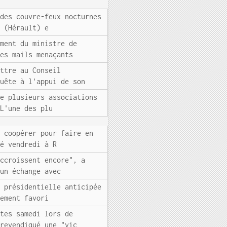
 des couvre-feux nocturnes
s (Hérault) e
ement du ministre de
des mails menaçants
ettre au Conseil
quête à l'appui de son
de plusieurs associations
 L'une des plu
e coopérer pour faire en
ré vendredi à R
accroissent encore", a
'un échange avec
n présidentielle anticipée
gement favori
rtes samedi lors de
 revendiqué une "vic