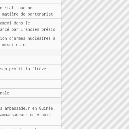
un Etat, aucune
n matière de partenariat
samedi dans le
lancé par l'ancien présid
tion d'armes nucléaires à
s missiles en
 son profit la "trêve
onale
rs ambassadeur en Guinée,
 ambassadeurs en Arabie