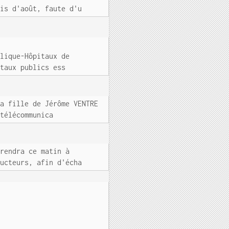
ois d'août, faute d'u
blique-Hôpitaux de
itaux publics ess
la fille de Jérôme VENTRE
 télécommunica
 rendra ce matin à
ducteurs, afin d'écha