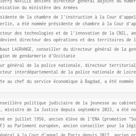
hierry NAVILLE devient directeur général adjoint du numé
unication du ministère des Armées
ésidente de la chambre de l'instruction à la Cour d'appe
Berlin, a été nommée présidente de chambre à la Cour d'a
ecteur des technologies et de l'innovation de la CNIL, a
 devient directeur des opérations et des territoires de 
ibaut LAGRANGE, conseiller du directeur général de la ge
égion de gendarmerie d'Occitanie
eur général de la police nationale, directeur territoria
ecteur interdépartemental de la police nationale de Loir
nte au chef du service économique à Bagdad, a été nommée
onseillère politique judiciaire de la jeunesse au cabine
x, ministre de la Justice depuis septembre 2023, a été n
 né en juillet 1956, ancien élève de l'ENA (promotion "S
PF) au Parlement européen, ancien conseiller pour la lég
général à la Cour d'appel de Paris depuis 2017, ancien p