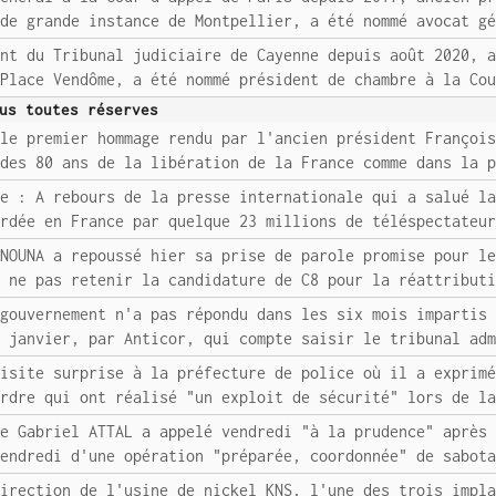
 de grande instance de Montpellier, a été nommé avocat g
ent du Tribunal judiciaire de Cayenne depuis août 2020, 
 Place Vendôme, a été nommé président de chambre à la Co
us toutes réserves
 le premier hommage rendu par l'ancien président Françoi
 des 80 ans de la libération de la France comme dans la 
re : A rebours de la presse internationale qui a salué l
ardée en France par quelque 23 millions de téléspectateu
ANOUNA a repoussé hier sa prise de parole promise pour l
e ne pas retenir la candidature de C8 pour la réattribut
 gouvernement n'a pas répondu dans les six mois impartis
5 janvier, par Anticor, qui compte saisir le tribunal ad
visite surprise à la préfecture de police où il a exprim
ordre qui ont réalisé "un exploit de sécurité" lors de l
re Gabriel ATTAL a appelé vendredi "à la prudence" après
vendredi d'une opération "préparée, coordonnée" de sabot
direction de l'usine de nickel KNS, l'une des trois impl