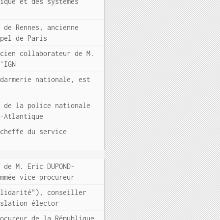
rique et des systèmes
l de Rennes, ancienne
ppel de Paris
ncien collaborateur de M.
l'IGN
ndarmerie nationale, est
l de la police nationale
e-Atlantique
 cheffe du service
t de M. Eric DUPOND-
ommée vice-procureur
olidarité"), conseiller
islation élector
rocureur de la République