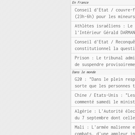
En France
Conseil d'Etat / couvre-
(23h-6h) pour les mineur
Athlètes israéliens : Le
l'Intérieur Gérald DARMA
Conseil d'Etat / Reconqu
constitutionnel la quest
Prison : Le tribunal adm
de suspendre provisoirem
Dans le monde
G20 : "Dans le plein res
sorte que les personnes 
Chine / Etats-Unis : "Le
commenté samedi le minis
Algérie : L'Autorité éle
du 7 septembre dont cell
Mali : L'armée malienne 
combats, d'une ampleur i