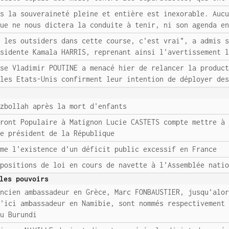
rs la souveraineté pleine et entière est inexorable. Auc
que ne nous dictera la conduite à tenir, ni son agenda e
s les outsiders dans cette course, c'est vrai", a admis 
ésidente Kamala HARRIS, reprenant ainsi l'avertissement 
sse Vladimir POUTINE a menacé hier de relancer la produc
 les Etats-Unis confirment leur intention de déployer de
ezbollah après la mort d'enfants
Front Populaire à Matignon Lucie CASTETS compte mettre à
le président de la République
rme l'existence d'un déficit public excessif en France
opositions de loi en cours de navette à l'Assemblée nati
les pouvoirs
ancien ambassadeur en Grèce, Marc FONBAUSTIER, jusqu'alo
u'ici ambassadeur en Namibie, sont nommés respectivement
au Burundi